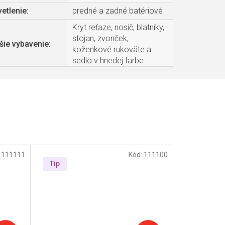
etlenie
:
predné a zadné batériové
Kryt reťaze, nosič, blatníky,
stojan, zvonček,
šie vybavenie
:
koženkové rukoväte a
sedlo v hnedej farbe
:
111111
Kód:
111100
Tip