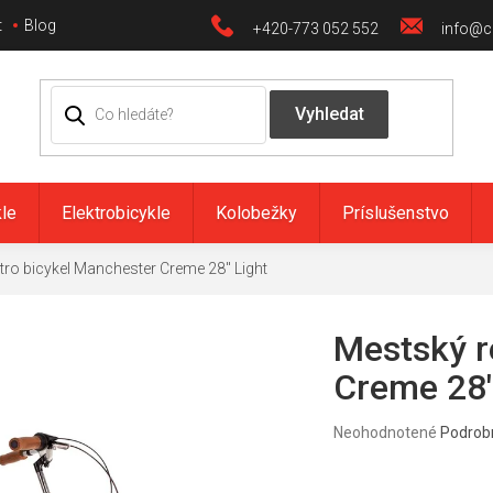
t
Blog
+420-773 052 552
info@ci
kle
Elektrobicykle
Kolobežky
Príslušenstvo
tro bicykel Manchester Creme 28" Light
Mestský r
Creme 28"
Priemerné
Neohodnotené
Podrob
hodnotenie
produktu
je