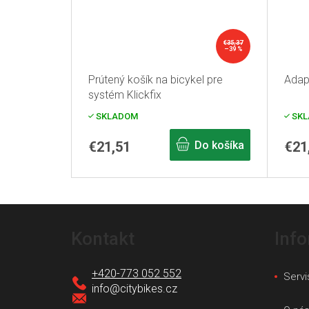
€35,37
–39 %
Prútený košík na bicykel pre
Adapt
systém Klickfix
SKLADOM
SKL
€21,51
Do košíka
€21
Z
á
Kontakt
Inf
p
ä
+420-773 052 552
Servi
t
info
@
citybikes.cz