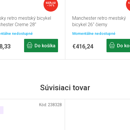
€571,13
€
–14 %
ky retro mestský bicykel
Manchester retro mestský
hester Creme 28"
bicykel 26" čierny
tálne nedostupné
Momentálne nedostupné
8,33
Do košíka
€416,24
Do ko
Súvisiaci tovar
Kód:
238328