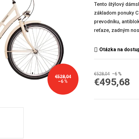
0,0
Tento štýlový dámsk
z
základom ponuky Ci
5
hviezdičiek.
prevodníku, antibl
reťaze, zadným nos
€528,04
–6 %
€528,04
€495,68
–6 %
Jednotková
cena: