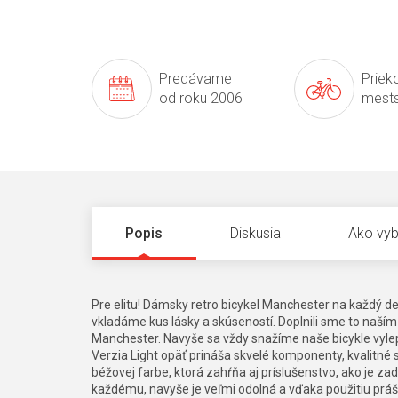
Predávame
Prieko
od roku 2006
mests
Popis
Diskusia
Ako vyb
Pre elitu! Dámsky retro bicykel Manchester na každý de
vkladáme kus lásky a skúseností. Doplnili sme to naší
Manchester. Navyše sa vždy snažíme naše bicykle vyle
Verzia Light opäť prináša skvelé komponenty, kvalitné
béžovej farbe, ktorá zahŕňa aj príslušenstvo, ako je zad
každému, navyše je veľmi odolná a vďaka použitiu prášk