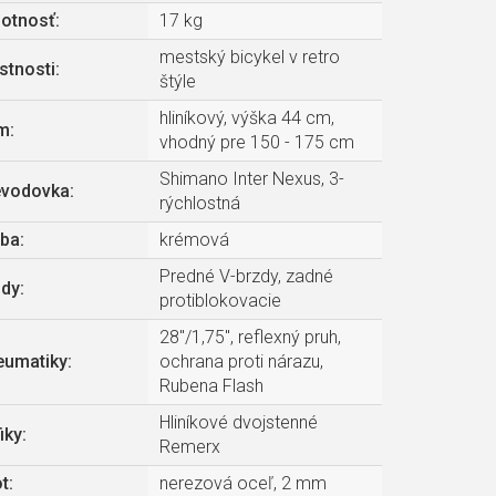
otnosť
:
17 kg
mestský bicykel v retro
stnosti
:
štýle
hliníkový, výška 44 cm,
m
:
vhodný pre 150 - 175 cm
Shimano Inter Nexus, 3-
evodovka
:
rýchlostná
rba
:
krémová
Predné V-brzdy, zadné
zdy
:
protiblokovacie
28"/1,75", reflexný pruh,
eumatiky
:
ochrana proti nárazu,
Rubena Flash
Hliníkové dvojstenné
iky
:
Remerx
t
:
nerezová oceľ, 2 mm