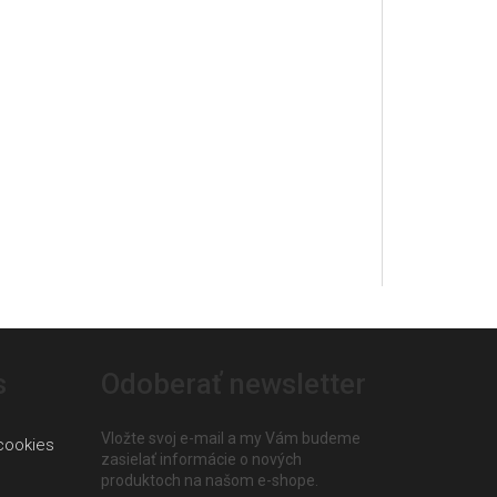
s
Odoberať newsletter
Vložte svoj e-mail a my Vám budeme
cookies
zasielať informácie o nových
produktoch na našom e-shope.