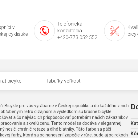
Telefonická
pníci v
Kval
konzultácia
kej cyklistike
bicy
+420-773 052 552
rať bicykel
Tabuľky veľkostí
D
ň. Bicykle pre vás vyrábame v Českej republike a do každého z nich
m obľúbeným retro dizajnom a výsledkom sú krásne bicykle
pšovať a čo najviac ich prispôsobovať potrebám našich zákazníkov.
Kat
 spracovanie a skvelú cenu. Tento model sa dodáva v elegantnej
ný nosič, chránič reťaze a dlhé blatníky. Táto farba sa páči
Kód
ovej farby, ktorá sa po nanesení zapečie v rúre, bude aj po rokoch