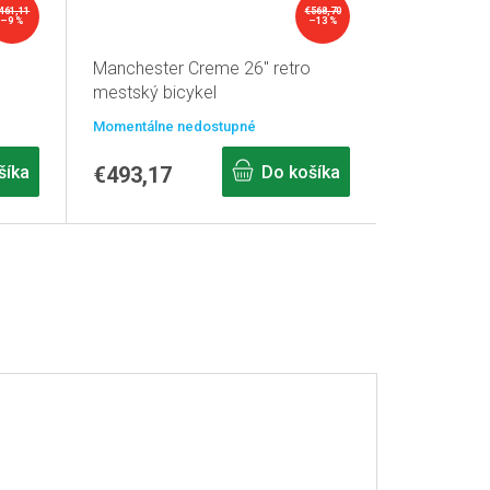
461,11
€568,70
–9 %
–13 %
Manchester Creme 26" retro
mestský bicykel
Momentálne nedostupné
šíka
€493,17
Do košíka