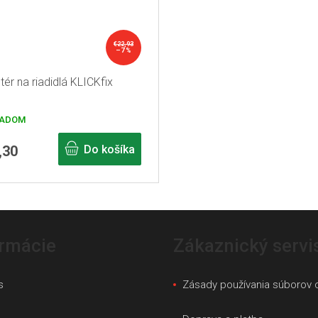
€22,93
–7 %
ér na riadidlá KLICKfix
ADOM
,30
Do košíka
ormácie
Zákaznický servi
s
Zásady používania súborov 