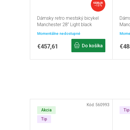
€530,31
–13 %
Dámsky retro mestský bicykel
Dáms
Manchester 28" Light black
Manc
Momentálne nedostupné
Momen
€457,61
Do košíka
€48
Kód:
560993
Akcia
Tip
Tip