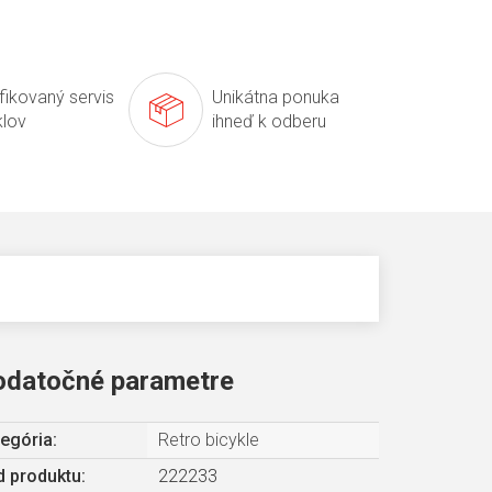
ifikovaný servis
Unikátna ponuka
klov
ihneď k odberu
odatočné parametre
egória
:
Retro bicykle
 produktu:
222233