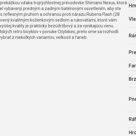
e prekážkou vďaka trojrýchlostnej prevodovke Shimano Nexus, ktorá
Hm
ykel vybavený predným a zadným batériovým osvetlením, aby ste
šťov s reflexným pruhom a ochranou proti nárazu Rubena Flash (28
Vla
ybavený kvalitným koženkovým sedlom a rukoväťami, ktoré vám
ššej kvality je prakticky bezúdržbový a za vynikajúcu cenu.
ých retro bicyklov v ponuke Citybikes, preto sme sa rozhodli
Rá
ybrať z niekoľkých variantov, veľkostí a farieb.
Pr
Fa
Br
Pn
Ráf
Hro