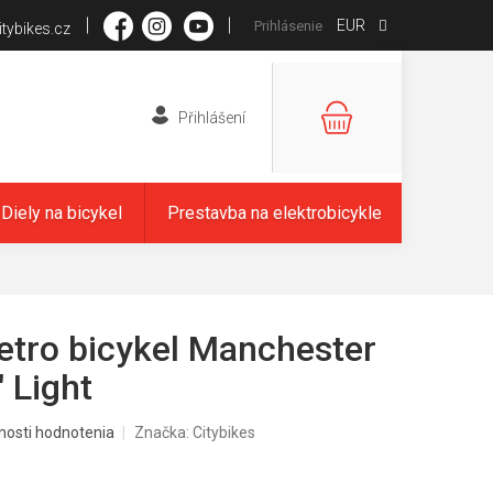
EUR
Prihlásenie
tybikes.cz
NÁKUPNÝ
KOŠÍK
Diely na bicykel
Prestavba na elektrobicykle
etro bicykel Manchester
 Light
nosti hodnotenia
Značka:
Citybikes