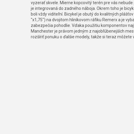
vyzerať skvele. Mierne kopcovitý terén pre vás nebud
je integrovaná do zadného náboja. Okrem toho je bic
boli vždy viditeľní. Bicykel je obutý do kvalitných plá
"x1,75") na dvojitom hliníkovom ráfiku Remerx a je v
zabezpečia pohodlie. Vďaka použitiu komponentov najvy
Manchester je právom jedným z najobľúbenejších mestsk
rozšíriť ponuku o ďalšie modely, takže si teraz môžete v