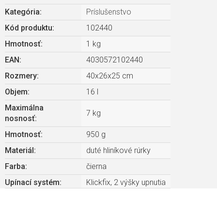
Kategória
:
Príslušenstvo
Kód produktu:
102440
Hmotnosť
:
1 kg
EAN
:
4030572102440
Rozmery
:
40x26x25 cm
Objem
:
16 l
Maximálna
7 kg
nosnosť
:
Hmotnosť
:
950 g
Materiál
:
duté hliníkové rúrky
Farba
:
čierna
Upínací systém
:
Klickfix, 2 výšky upnutia