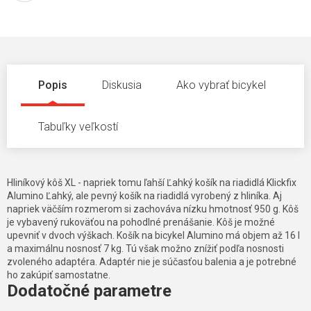
Popis
Diskusia
Ako vybrať bicykel
Tabuľky veľkostí
Hliníkový kôš XL - napriek tomu ľahší Ľahký košík na riadidlá Klickfix
Alumino Ľahký, ale pevný košík na riadidlá vyrobený z hliníka. Aj
napriek väčším rozmerom si zachováva nízku hmotnosť 950 g. Kôš
je vybavený rukoväťou na pohodlné prenášanie. Kôš je možné
upevniť v dvoch výškach. Košík na bicykel Alumino má objem až 16 l
a maximálnu nosnosť 7 kg. Tú však možno znížiť podľa nosnosti
zvoleného adaptéra. Adaptér nie je súčasťou balenia a je potrebné
ho zakúpiť samostatne.
Dodatočné parametre