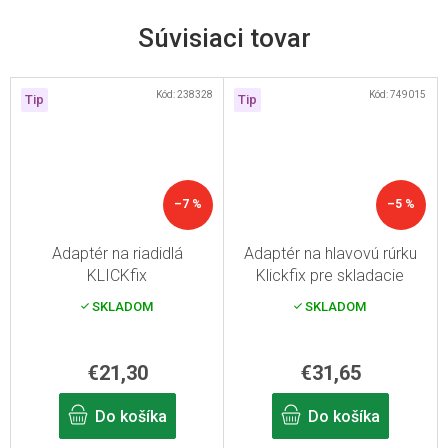
Súvisiaci tovar
Kód:
238328
Kód:
749015
Tip
Tip
–7 %
–5 %
Adaptér na riadidlá
Adaptér na hlavovú rúrku
KLICKfix
Klickfix pre skladacie
bicykle
SKLADOM
SKLADOM
€21,30
€31,65
Do košíka
Do košíka