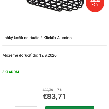
€90,79
–7 %
Ľahký košík na riadidlá Klickfix Alumino.
Môžeme doručiť do:
12.8.2026
SKLADOM
€90,79
–7 %
€83,71
Jednotková
cena: