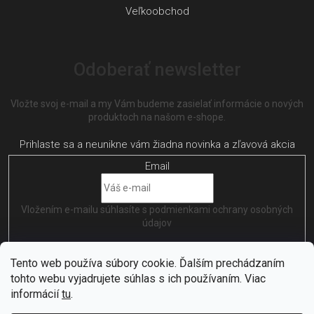
Veľkoobchod
Odoberať newsletter
Vložte svoj e-mail a my Vám budeme zasielať informácie o nových
produktoch na našom e-shope.
Email
Vložením e-mailu súhlasíte s
podmienkami ochrany osobných
údajov
PRIHLÁSIŤ SA
Tento web používa súbory cookie. Ďalším prechádzaním
tohto webu vyjadrujete súhlas s ich používaním. Viac
informácií
tu
.