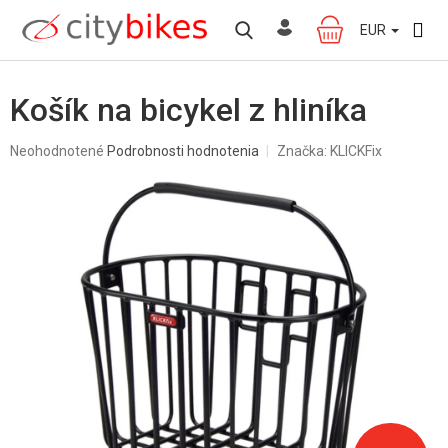
Prejsť
na
EUR
NÁKUPNÝ
obsah
KOŠÍK
Košík na bicykel z hliníka
Priemerné
Neohodnotené
Podrobnosti hodnotenia
Značka:
KLICKFix
hodnotenie
produktu
je
0,0
z
5
hviezdičiek.