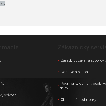
lloy
ormácie
Zákaznický servi
s
Zásady používania súborov 
s
Doprava a platba
dňa
Podmienky ochrany osobný
údajov
ky veľkostí
Obchodné podmienky