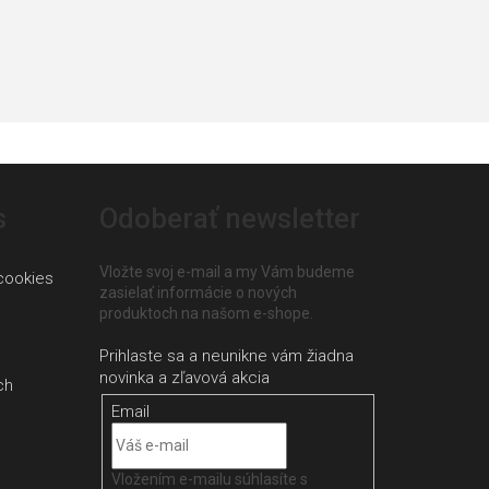
s
Odoberať newsletter
Vložte svoj e-mail a my Vám budeme
cookies
zasielať informácie o nových
produktoch na našom e-shope.
ch
Email
Vložením e-mailu súhlasíte s