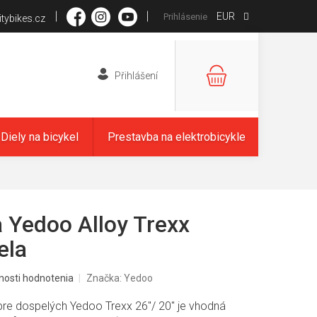
EUR
Prihlásenie
tybikes.cz
NÁKUPNÝ
KOŠÍK
Diely na bicykel
Prestavba na elektrobicykle
 Yedoo Alloy Trexx
ela
nosti hodnotenia
Značka:
Yedoo
re dospelých Yedoo Trexx 26"/ 20" je vhodná