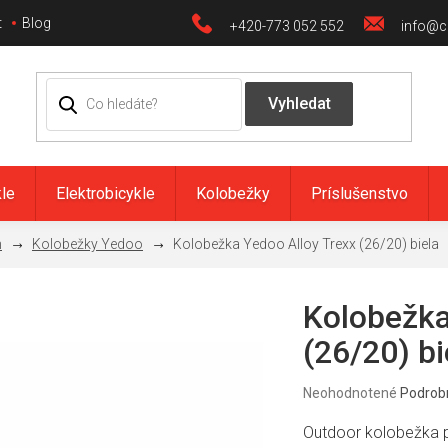
t
Blog
+420-773 052 552
info@ci
kle
Elektrobicykle
Kolobežky
Príslušenstvo
h
Kolobežky Yedoo
Kolobežka Yedoo Alloy Trexx (26/20) biela
Kolobežka
(26/20) bi
Priemerné
Neohodnotené
Podrob
hodnotenie
produktu
Outdoor kolobežka p
je