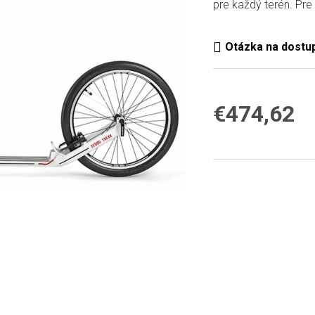
pre každý terén. Pre 
0,0
z
5
hviezdičiek.
€474,62
Jednotková
cena: