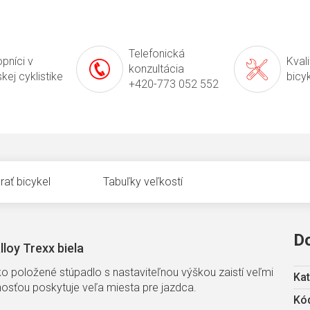
Telefonická
pníci v
Kval
konzultácia
kej cyklistike
bicy
+420-773 052 552
rať bicykel
Tabuľky veľkostí
D
loy Trexx biela
o položené stúpadlo s nastaviteľnou výškou zaistí veľmi
Kat
hosťou poskytuje veľa miesta pre jazdca.
Kód