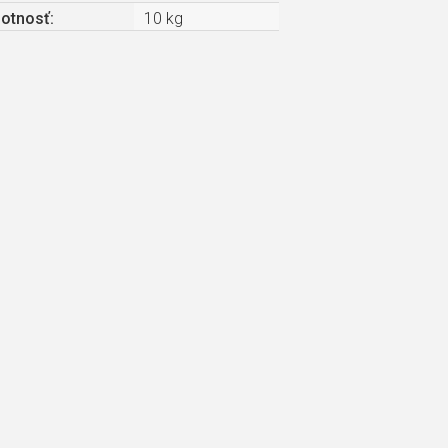
otnosť
:
10 kg