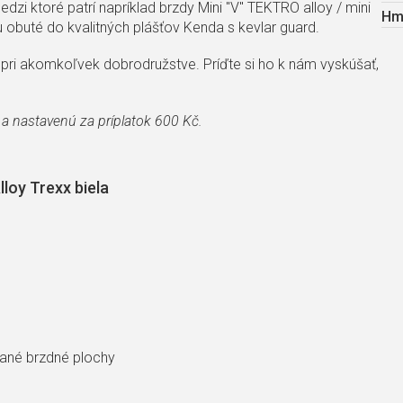
i ktoré patrí napríklad brzdy Mini "V" TEKTRO alloy / mini
Hm
u obuté do kvalitných plášťov Kenda s kevlar guard.
 pri akomkoľvek dobrodružstve. Príďte si ho k nám vyskúšať,
a nastavenú za príplatok 600 Kč.
loy Trexx biela
vané brzdné plochy