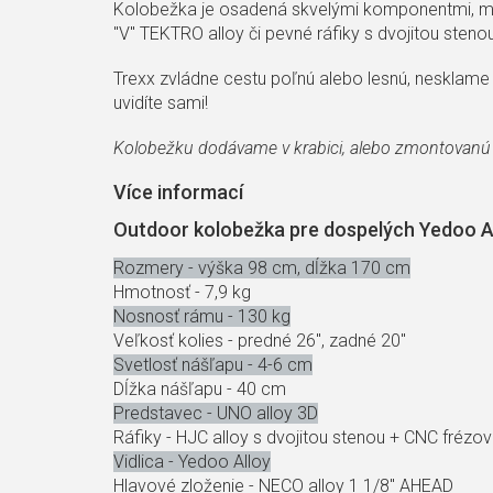
Kolobežka je osadená skvelými komponentmi, medz
"V" TEKTRO alloy či pevné ráfiky s dvojitou steno
Trexx zvládne cestu poľnú alebo lesnú, nesklame
uvidíte sami!
Kolobežku dodávame v krabici, alebo zmontovanú 
Více informací
Outdoor kolobežka pre dospelých Yedoo Al
Rozmery - výška 98 cm, dĺžka 170 cm
Hmotnosť - 7,9 kg
Nosnosť rámu - 130 kg
Veľkosť kolies - predné 26", zadné 20"
Svetlosť nášľapu - 4-6 cm
Dĺžka nášľapu - 40 cm
Predstavec - UNO alloy 3D
Ráfiky - HJC alloy s dvojitou stenou + CNC frézo
Vidlica - Yedoo Alloy
Hlavové zloženie - NECO alloy 1 1/8" AHEAD