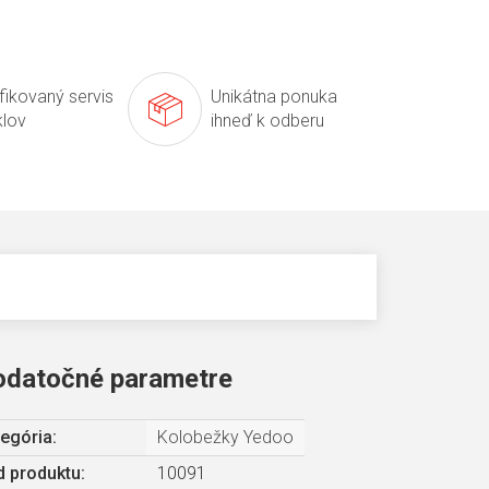
ifikovaný servis
Unikátna ponuka
klov
ihneď k odberu
odatočné parametre
egória
:
Kolobežky Yedoo
 produktu:
10091