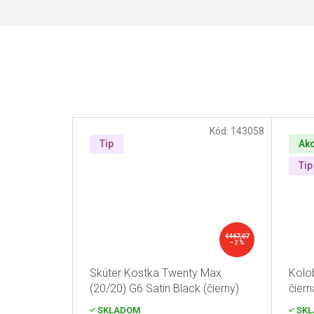
Kód:
143058
Tip
Akc
Tip
€467,07
–2 %
Skúter Kostka Twenty Max
Kolo
(20/20) G6 Satin Black (čierny)
čiern
SKLADOM
SKL