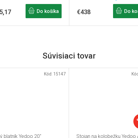
5,17
Do košíka
€438
Do ko
Súvisiaci tovar
Kód:
15147
Kó
ý blatník Yedoo 20"
Stojan na kolobežku Yedoo 