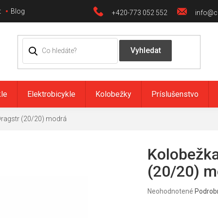
t
Blog
+420-773 052 552
info@ci
kle
Elektrobicykle
Kolobežky
Príslušenstvo
Dragstr (20/20) modrá
Kolobežka
(20/20) m
Priemerné
Neohodnotené
Podrob
hodnotenie
produktu
je