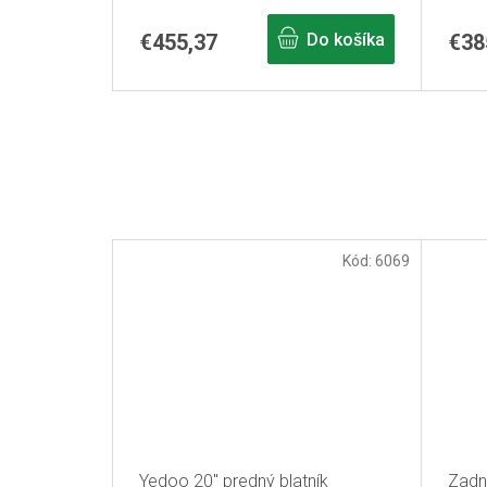
€455,37
Do košíka
€38
Kód:
6069
Yedoo 20" predný blatník
Zadn