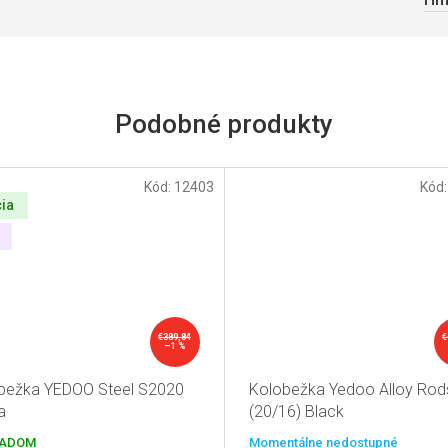
Kód:
12403
Kód
ia
€389,84
€
–1 %
bežka YEDOO Steel S2020
Kolobežka Yedoo Alloy Rod
a
(20/16) Black
ADOM
Momentálne nedostupné