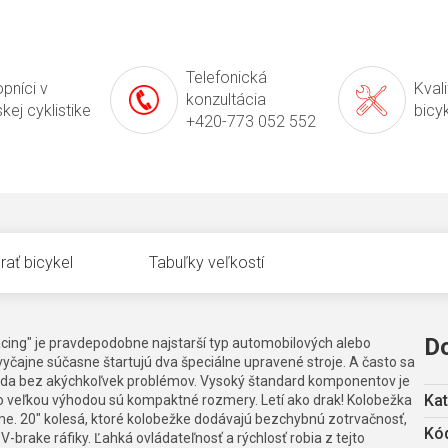
Telefonická
pníci v
Kval
konzultácia
kej cyklistike
bicy
+420-773 052 552
rať bicykel
Tabuľky veľkostí
D
racing" je pravdepodobne najstarší typ automobilových alebo
vyčajne súčasne štartujú dva špeciálne upravené stroje. A často sa
vláda bez akýchkoľvek problémov. Vysoký štandard komponentov je
Kat
ho veľkou výhodou sú kompaktné rozmery. Letí ako drak! Kolobežka
me. 20" kolesá, ktoré kolobežke dodávajú bezchybnú zotrvačnosť,
Kód
-brake ráfiky. Ľahká ovládateľnosť a rýchlosť robia z tejto