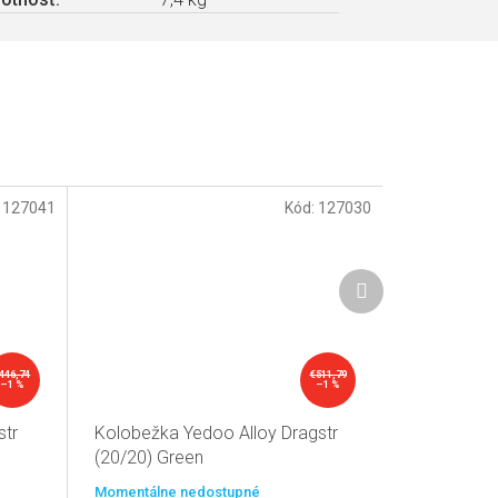
:
127041
Kód:
127030
Ďalší
produkt
446,74
€511,79
–1 %
–1 %
str
Kolobežka Yedoo Alloy Dragstr
(20/20) Green
Momentálne nedostupné