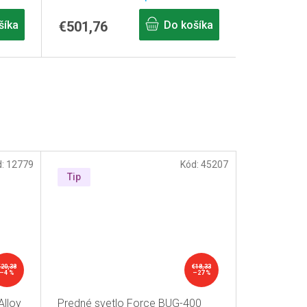
šíka
€501,76
Do košíka
d:
12779
Kód:
45207
Tip
€20,38
€18,33
–4 %
–27 %
Alloy
Predné svetlo Force BUG-400