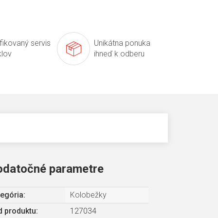
ifikovaný servis
Unikátna ponuka
klov
ihneď k odberu
odatočné parametre
egória
:
Kolobežky
 produktu:
127034