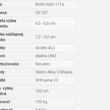
N
:
8595142611716
lesá
:
20"/20"
tlá výška
4,5 - 6,5 cm
húňa
:
ka nášľapnej
7,2 - 9,2 cm
sky
:
iky
:
dvojitá ALU
om
:
zliatina UNO
zbočovače
:
Novatec
zdy
:
Tektro Alloy V-Brakes
dlá
:
XHH pena V3
. výška
150 cm
zdca
:
snosť
:
150 kg
otnosť
:
7,4 kg