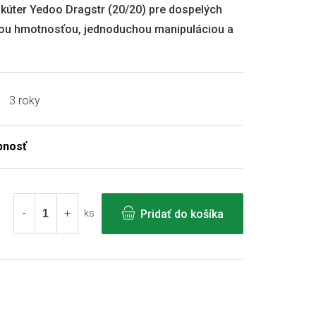
skúter Yedoo Dragstr (20/20) pre dospelých
kou hmotnosťou, jednoduchou manipuláciou a
3 roky
Pridať do košíka
ks