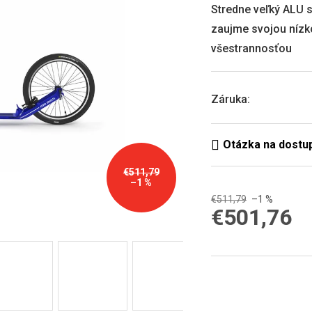
0,0
Stredne veľký ALU 
z
zaujme svojou níz
5
hviezdičiek.
všestrannosťou
Záruka
:
€511,79
–1 %
€511,79
–1 %
€501,76
Jednotková
cena: