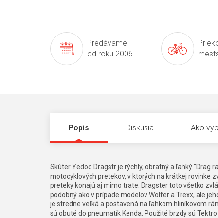
Predávame
Prieko
od roku 2006
mests
Popis
Diskusia
Ako vyb
Skúter Yedoo Dragstr je rýchly, obratný a ľahký "Drag 
motocyklových pretekov, v ktorých na krátkej rovinke z
preteky konajú aj mimo trate. Dragster toto všetko z
podobný ako v prípade modelov Wolfer a Trexx, ale je
je stredne veľká a postavená na ľahkom hliníkovom rá
sú obuté do pneumatík Kenda. Použité brzdy sú Tektro V