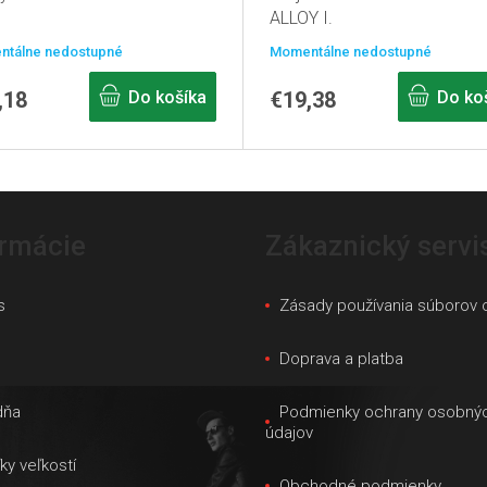
ALLOY I.
tálne nedostupné
Momentálne nedostupné
,18
Do košíka
€19,38
Do ko
ormácie
Zákaznický servi
s
Zásady používania súborov 
s
Doprava a platba
dňa
Podmienky ochrany osobný
údajov
ky veľkostí
Obchodné podmienky