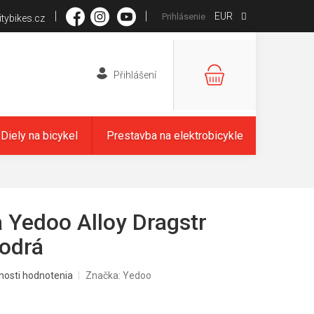
EUR
Prihlásenie
tybikes.cz
NÁKUPNÝ
KOŠÍK
Diely na bicykel
Prestavba na elektrobicykle
 Yedoo Alloy Dragstr
odrá
nosti hodnotenia
Značka:
Yedoo