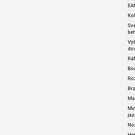
EA
Ko
Sve
be
Výš
do
Ráf
Bo
Ro
Br
Ma
Min
ja
No
Hm