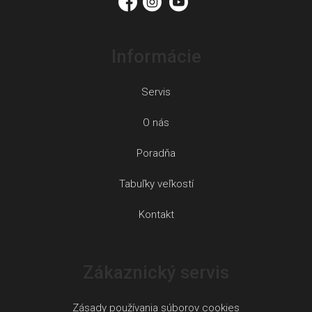
e
Informácie
Servis
O nás
Poradňa
Tabuľky veľkostí
Kontakt
Zákaznický servis
Zásady používania súborov cookies