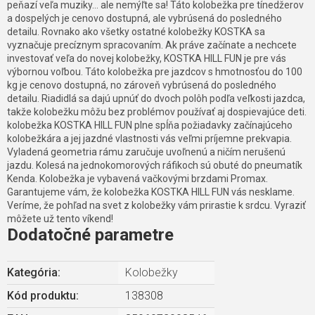
peňazí veľa muziky... ale nemýľte sa! Táto kolobežka pre tínedžerov
a dospelých je cenovo dostupná, ale vybrúsená do posledného
detailu. Rovnako ako všetky ostatné kolobežky KOSTKA sa
vyznačuje precíznym spracovaním. Ak práve začínate a nechcete
investovať veľa do novej kolobežky, KOSTKA HILL FUN je pre vás
výbornou voľbou. Táto kolobežka pre jazdcov s hmotnosťou do 100
kg je cenovo dostupná, no zároveň vybrúsená do posledného
detailu. Riadidlá sa dajú upnúť do dvoch polôh podľa veľkosti jazdca,
takže kolobežku môžu bez problémov používať aj dospievajúce deti.
kolobežka KOSTKA HILL FUN plne spĺňa požiadavky začínajúceho
kolobežkára a jej jazdné vlastnosti vás veľmi príjemne prekvapia.
Vyladená geometria rámu zaručuje uvoľnenú a ničím nerušenú
jazdu. Kolesá na jednokomorových ráfikoch sú obuté do pneumatík
Kenda. Kolobežka je vybavená vačkovými brzdami Promax.
Garantujeme vám, že kolobežka KOSTKA HILL FUN vás nesklame.
Veríme, že pohľad na svet z kolobežky vám prirastie k srdcu. Vyraziť
môžete už tento víkend!
Dodatočné parametre
Kategória
:
Kolobežky
Kód produktu:
138308