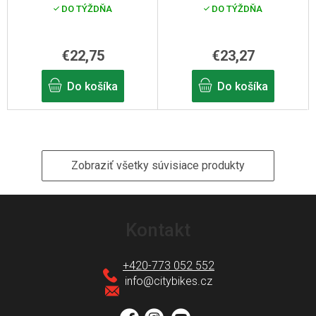
(Street, Hill Max)
DO TÝŽDŇA
DO TÝŽDŇA
€22,75
€23,27
Do košíka
Do košíka
Zobraziť všetky súvisiace produkty
Z
á
Kontakt
p
ä
+420-773 052 552
t
info
@
citybikes.cz
i