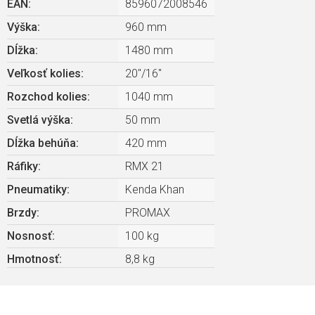
EAN
:
8596072008546
Výška
:
960 mm
Dĺžka
:
1480 mm
Veľkosť kolies
:
20"/16"
Rozchod kolies
:
1040 mm
Svetlá výška
:
50 mm
Dĺžka behúňa
:
420 mm
Ráfiky
:
RMX 21
Pneumatiky
:
Kenda Khan
Brzdy
:
PROMAX
Nosnosť
:
100 kg
Hmotnosť
:
8,8 kg