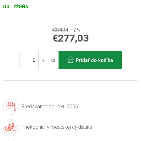
DO TÝŽDŇA
€284,14
–2 %
€277,03
Jednotková
cena:
Pridať do košíka
ks
Predávame
od roku 2006
Priekopníci v
mestskej cyklistike