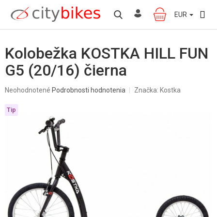
Prejsť
na
EUR
NÁKUPNÝ
obsah
KOŠÍK
Kolobežka KOSTKA HILL FUN
G5 (20/16) čierna
Priemerné
Neohodnotené
Podrobnosti hodnotenia
Značka:
Kostka
hodnotenie
produktu
Tip
je
0,0
z
5
hviezdičiek.