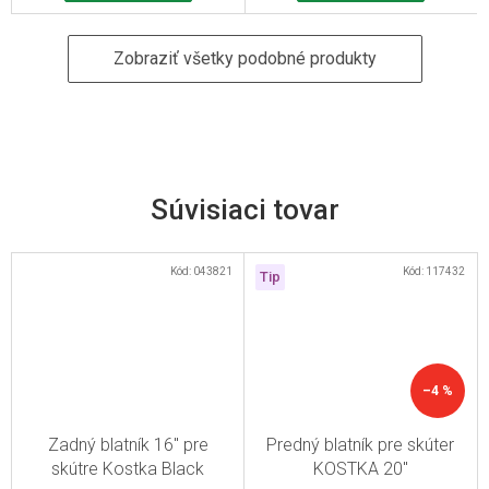
Zobraziť všetky podobné produkty
Súvisiaci tovar
Kód:
043821
Kód:
117432
Tip
–4 %
Zadný blatník 16" pre
Predný blatník pre skúter
skútre Kostka Black
KOSTKA 20"