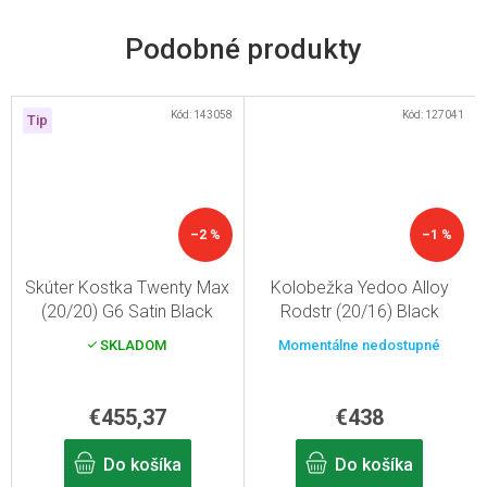
Kód:
143058
Kód:
127041
Tip
–2 %
–1 %
Skúter Kostka Twenty Max
Kolobežka Yedoo Alloy
(20/20) G6 Satin Black
Rodstr (20/16) Black
(čierny)
SKLADOM
Momentálne nedostupné
€455,37
€438
Do košíka
Do košíka