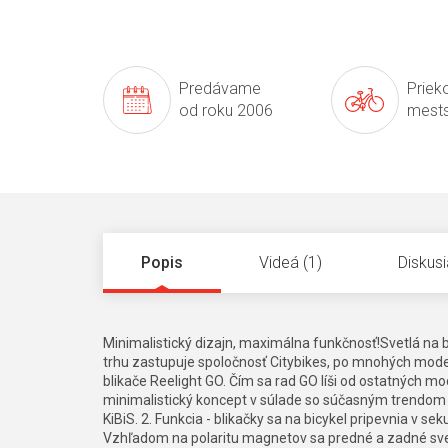
Predávame
Prieko
od roku 2006
mests
Popis
Videá (1)
Diskusi
Minimalistický dizajn, maximálna funkčnosť!Svetlá na 
trhu zastupuje spoločnosť Citybikes, po mnohých model
blikače Reelight GO. Čím sa rad GO líši od ostatných mo
minimalistický koncept v súlade so súčasným trendom 
KiBiS. 2. Funkcia - blikačky sa na bicykel pripevnia v 
Vzhľadom na polaritu magnetov sa predné a zadné svetl