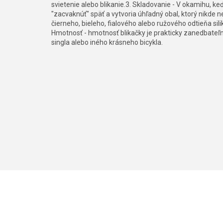
svietenie alebo blikanie.3. Skladovanie - V okamihu, 
"zacvaknúť" späť a vytvoria úhľadný obal, ktorý nikde 
čierneho, bieleho, fialového alebo ružového odtieňa sil
Hmotnosť - hmotnosť blikačky je prakticky zanedbateľná
singla alebo iného krásneho bicykla.