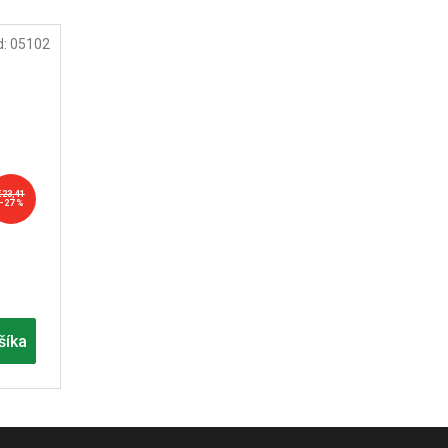
d:
05102
€23,41
–27 %
šíka