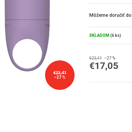
5
hviezdičiek.
Môžeme doručiť do
SKLADOM
(6 ks)
€23,41
–27 %
€17,05
Jednotková
€23,41
–27 %
cena: