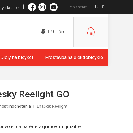
EUR
Prihlásenie
tybikes.cz
NÁKUPNÝ
KOŠÍK
Diely na bicykel
Prestavba na elektrobicykle
lesky Reelight GO
nosti hodnotenia
Značka:
Reelight
 bicykel na batérie v gumovom puzdre.