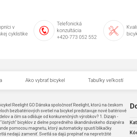
Telefonická
pníci v
Kval
konzultácia
kej cyklistike
bicy
+420-773 052 552
a
Ako vybrať bicykel
Tabuľky veľkostí
D
bicykel Reelight GO Dánska spoločnosť Reelight, ktorú na českom
och bezbatériových svetiel na bicykel predstavuje nové batériové
delov a čím sa odlišuje od konkurenčných výrobkov? 1. Dizajn -
Kat
"čistých" bicyklov z dielne popredného škandinávskeho dizajnéra
sekunde pomocou magnetu, ktorý automaticky spustí blikačky.
Kód
á nedajú zameniť. Svetlá sa dajú prepínať na nepretržité