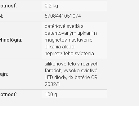
otnosť
:
0.2 kg
N
:
5708441051074
batériové svetlá s
patentovaným upínaním
chnológia
:
magnetov, nastavenie
blikania alebo
nepretržitého svietenia
silikónové telo v rôznych
farbách, vysoko svietivé
ajn
:
LED diódy, 4x batérie CR
2032/1
otnosť
:
100 g