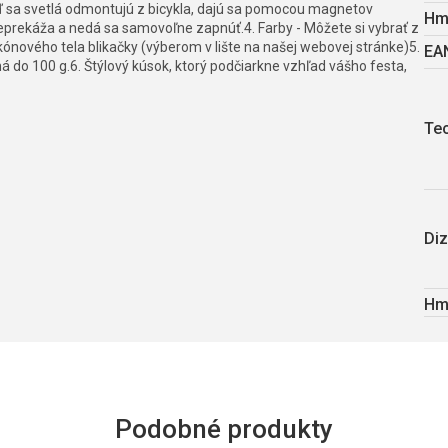
keď sa svetlá odmontujú z bicykla, dajú sa pomocou magnetov
Hm
neprekáža a nedá sa samovoľne zapnúť.4. Farby - Môžete si vybrať z
ikónového tela blikačky (výberom v lište na našej webovej stránke)5.
EA
 do 100 g.6. Štýlový kúsok, ktorý podčiarkne vzhľad vášho festa,
Te
Diz
Hm