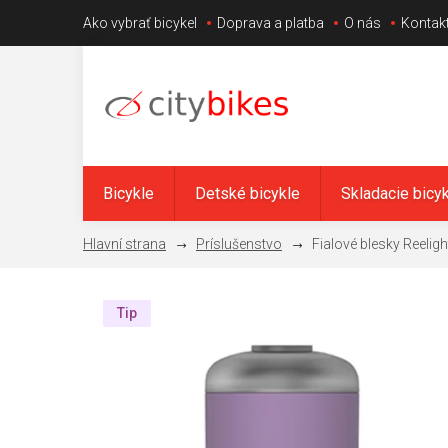
Prejsť
Ako vybrať bicykel
Doprava a platba
O nás
Kontak
na
obsah
Bicykle
Detské bicykle
Skladacie bicy
Príslušenstvo
Fialové blesky Reelig
Tip