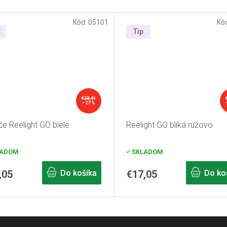
Kód:
05101
Kó
Tip
€23,41
–27 %
če Reelight GO biele
Reelight GO bliká ružovo
ADOM
SKLADOM
,05
Do košíka
€17,05
Do ko