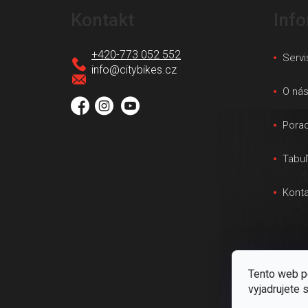
á
Kontakt
Inf
p
ä
+420-773 052 552
Servi
t
info
@
citybikes.cz
i
O ná
e
Pora
Tabuľ
Konta
Tento web p
vyjadrujete 