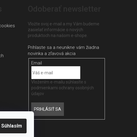
s
Odoberať newsletter
Vložte svoj e-mail a my Vám budeme
cookies
zasielať informácie o nových
produktoch na našom e-shope.
ch
Email
Vložením e-mailu súhlasíte s
podmienkami ochrany osobných
údajov
PRIHLÁSIŤ SA
Súhlasím