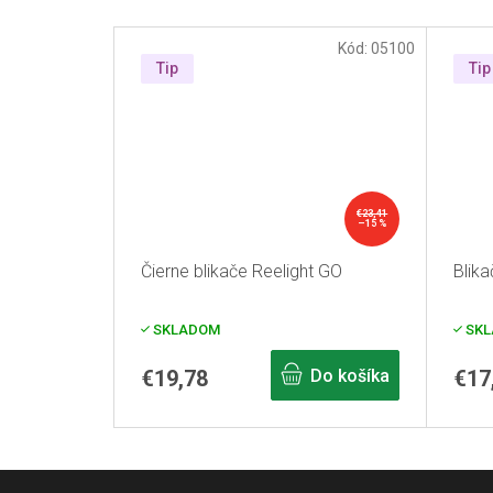
Kód:
05100
Tip
Tip
€23,41
–15 %
Čierne blikače Reelight GO
Blika
SKLADOM
SKL
€19,78
Do košíka
€17
Z