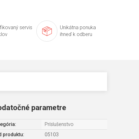
ifikovaný servis
Unikátna ponuka
klov
ihneď k odberu
odatočné parametre
egória
:
Príslušenstvo
 produktu:
05103