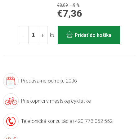
€8,09
–9 %
€7,36
Jednotková
cena:
Pridať do košíka
ks
Predávame
od roku 2006
Priekopníci v
mestskej cyklistike
Telefonická konzultácia
+420-773 052 552