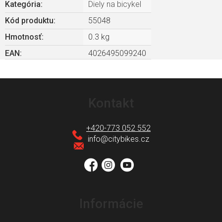
Kategória
:
Diely na bicykel
Kód produktu:
55048
Hmotnosť
:
0.3 kg
EAN
:
4026495099240
Z
á
Kontakt
p
ä
+420-773 052 552
t
info
@
citybikes.cz
i
e
Informácie