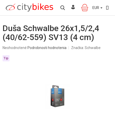
Prejsť
na
EUR
NÁKUPNÝ
obsah
KOŠÍK
Duša Schwalbe 26x1,5/2,4
(40/62-559) SV13 (4 cm)
Priemerné
Neohodnotené
Podrobnosti hodnotenia
Značka:
Schwalbe
hodnotenie
produktu
Tip
je
0,0
z
5
hviezdičiek.