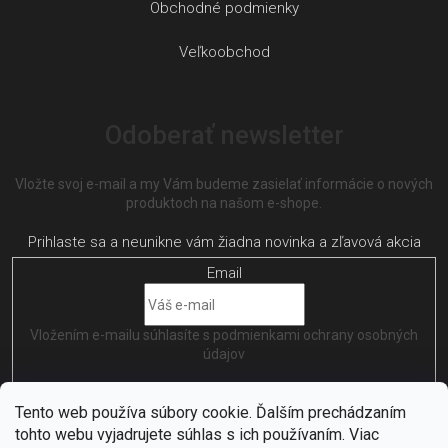
Obchodné podmienky
Veľkoobchod
Odoberať newsletter
Vložte svoj e-mail a my Vám budeme zasielať informácie o nových
produktoch na našom e-shope.
Email
Vložením e-mailu súhlasíte s
podmienkami ochrany osobných
údajov
PRIHLÁSIŤ SA
Tento web používa súbory cookie. Ďalším prechádzaním
tohto webu vyjadrujete súhlas s ich používaním. Viac