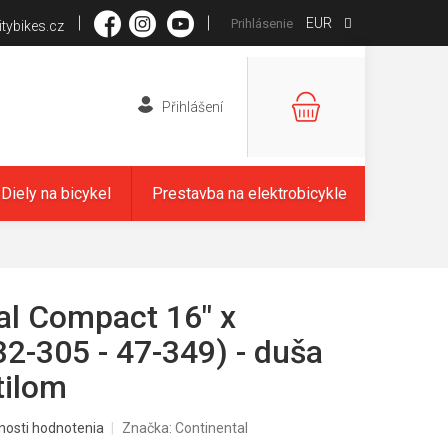
EUR
Prihlásenie
tybikes.cz
NÁKUPNÝ
KOŠÍK
Diely na bicykel
Prestavba na elektrobicykle
al Compact 16" x
32-305 - 47-349) - duša
tilom
nosti hodnotenia
Značka:
Continental