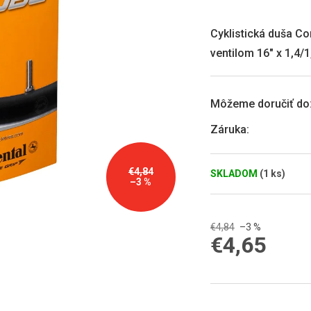
produktu
je
0,0
Cyklistická duša Co
z
ventilom 16" x 1,4/
5
hviezdičiek.
Môžeme doručiť do
Záruka
:
€4,84
SKLADOM
(1 ks)
–3 %
€4,84
–3 %
€4,65
Jednotková
cena: