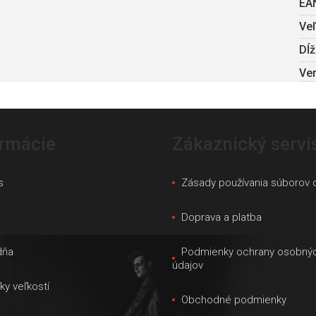
EA
Ve
Dĺž
Ven
ormácie
Zákaznický servi
s
Zásady používania súborov 
s
Doprava a platba
dňa
Podmienky ochrany osobný
údajov
ky veľkostí
Obchodné podmienky