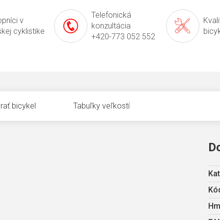
Telefonická
pníci v
Kval
konzultácia
kej cyklistike
bicy
+420-773 052 552
rať bicykel
Tabuľky veľkostí
D
Kat
Kód
Hm