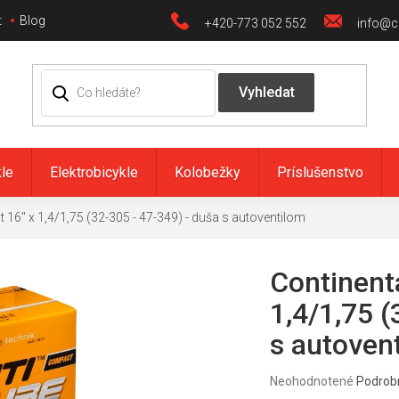
t
Blog
+420-773 052 552
info@ci
kle
Elektrobicykle
Kolobežky
Príslušenstvo
16" x 1,4/1,75 (32-305 - 47-349) - duša s autoventilom
Continent
1,4/1,75 (
s autoven
Priemerné
Neohodnotené
Podrob
hodnotenie