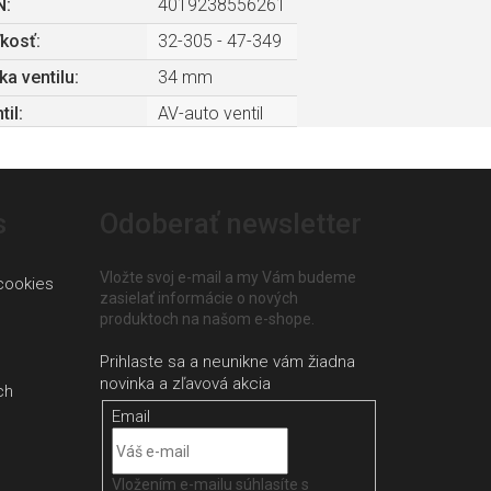
N
:
4019238556261
ľkosť
:
32-305 - 47-349
ka ventilu
:
34 mm
til
:
AV-auto ventil
s
Odoberať newsletter
Vložte svoj e-mail a my Vám budeme
cookies
zasielať informácie o nových
produktoch na našom e-shope.
ch
Email
Vložením e-mailu súhlasíte s