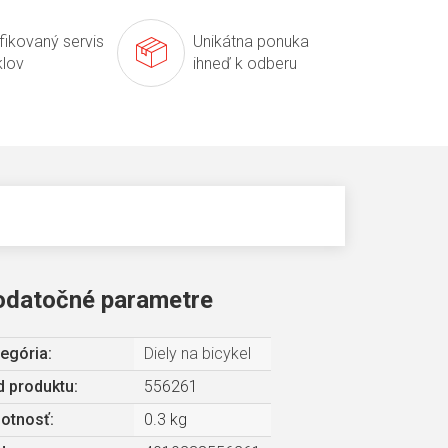
ifikovaný servis
Unikátna ponuka
klov
ihneď k odberu
odatočné parametre
egória
:
Diely na bicykel
 produktu:
556261
otnosť
:
0.3 kg