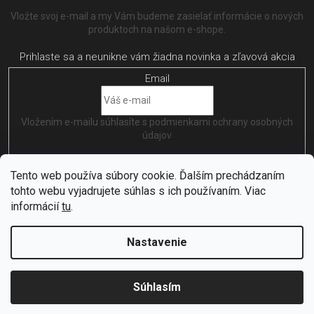
Vložte svoj e-mail a my Vám budeme zasielať informácie o nových
produktoch na našom e-shope.
Email
Vložením e-mailu súhlasíte s
podmienkami ochrany osobných
údajov
PRIHLÁSIŤ SA
Tento web používa súbory cookie. Ďalším prechádzaním
tohto webu vyjadrujete súhlas s ich používaním. Viac
informácií
tu
.
Nastavenie
Vytvořil
Shoptet
| Nakódoval
EshopGuru
Copyright 2026
Citybikes
. Všetky práva vyhradené.
Upraviť
Súhlasím
nastavenie cookies