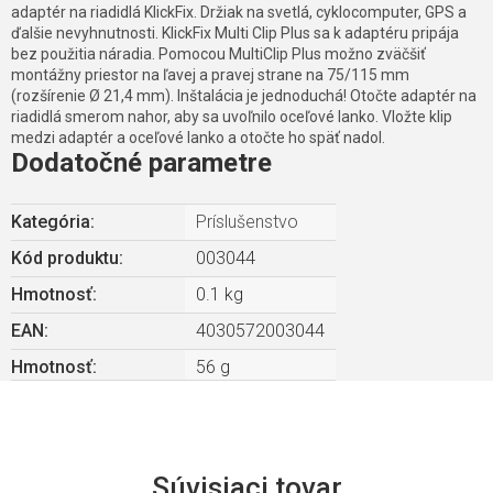
adaptér na riadidlá KlickFix. Držiak na svetlá, cyklocomputer, GPS a
ďalšie nevyhnutnosti. KlickFix Multi Clip Plus sa k adaptéru pripája
bez použitia náradia. Pomocou MultiClip Plus možno zväčšiť
montážny priestor na ľavej a pravej strane na 75/115 mm
(rozšírenie Ø 21,4 mm). Inštalácia je jednoduchá! Otočte adaptér na
riadidlá smerom nahor, aby sa uvoľnilo oceľové lanko. Vložte klip
medzi adaptér a oceľové lanko a otočte ho späť nadol.
Dodatočné parametre
Kategória
:
Príslušenstvo
Kód produktu:
003044
Hmotnosť
:
0.1 kg
EAN
:
4030572003044
Hmotnosť
:
56 g
Súvisiaci tovar