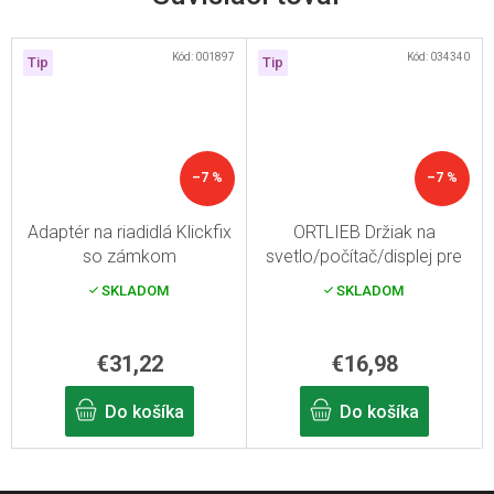
Kód:
001897
Kód:
034340
Tip
Tip
–7 %
–7 %
Adaptér na riadidlá Klickfix
ORTLIEB Držiak na
so zámkom
svetlo/počítač/displej pre
Ultimate 6
SKLADOM
SKLADOM
€31,22
€16,98
Do košíka
Do košíka