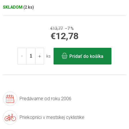
SKLADOM
(2 ks)
€13,77
–7 %
€12,78
Jednotková
cena:
Pridať do košíka
ks
Predávame
od roku 2006
Priekopníci v
mestskej cyklistike