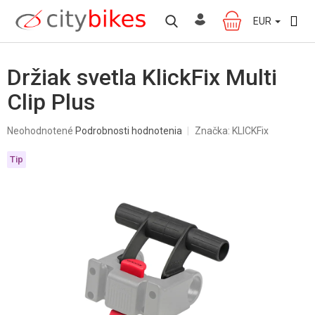
Prejsť
na
EUR
NÁKUPNÝ
obsah
KOŠÍK
Držiak svetla KlickFix Multi
Clip Plus
Priemerné
Neohodnotené
Podrobnosti hodnotenia
Značka:
KLICKFix
hodnotenie
produktu
Tip
je
0,0
z
5
hviezdičiek.