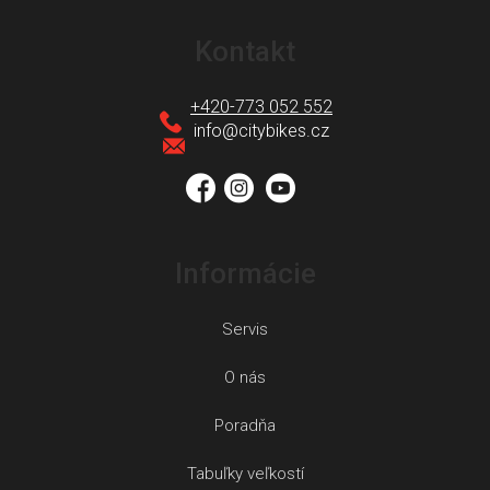
Z
á
Kontakt
p
ä
+420-773 052 552
t
info
@
citybikes.cz
i
e
Informácie
Servis
O nás
Poradňa
Tabuľky veľkostí