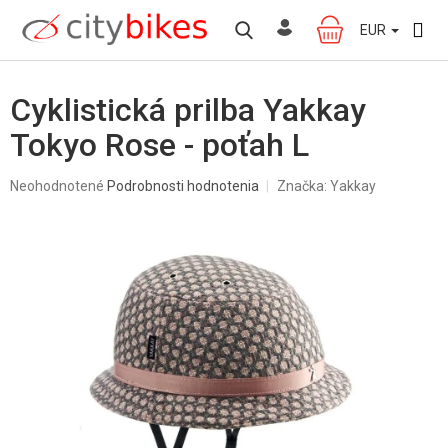
Prejsť
na
EUR
NÁKUPNÝ
obsah
KOŠÍK
Cyklistická prilba Yakkay
Tokyo Rose - poťah L
Priemerné
Neohodnotené
Podrobnosti hodnotenia
Značka:
Yakkay
hodnotenie
produktu
je
0,0
z
5
hviezdičiek.