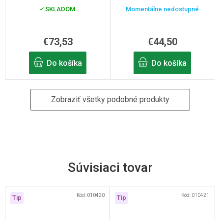
SKLADOM
Momentálne nedostupné
€73,53
€44,50
Do košíka
Do košíka
Zobraziť všetky podobné produkty
Súvisiaci tovar
Kód:
010420
Kód:
010421
Tip
Tip