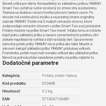
Skvelá voľba pre dámy. Kompatibilný so základnou prilbou YAKKAY
Smart Two. poťah je ručne vyrobený zo zmesi vlny a polyesteru.
Tkanina sa dodáva v sivom/svetloružovom/ bielom vzore. Po
obvode má svetloružovú stužku a na prednej strane originálny
odznak YAKKAY. Poťah má 5 malých vetracích otvorov, ktoré
zodpovedajú vetracím otvorom v prilbe Smart Two a sú priedušné.
Poťahy môžete na prilbe Smart Two meniť. Vďaka tomu si môžete
kúpiť jednu základnú prilbu a viacero vymeniteľných poťahov, čím
získate napríklad iný vzhľad a štýl na každý deň. Upozornenie:
samotný poťah prilby YAKKAY nie je prilba ako taká. Musíte si
zároveň zakúpiť základnú prilbu YAKKAY príslušnej veľkosti.
Poznámka: poťah musí mať rovnakú veľkosť ako základná prilba.
Návod na jednoduchšie nasadenie poťahu na prilbu nájdete tu.
Dodatočné parametre
Kategória
:
Poťahy prilieb Yakkay
Kód produktu:
010448
Hmotnosť
:
0.2 kg
EAN
:
5710047104481