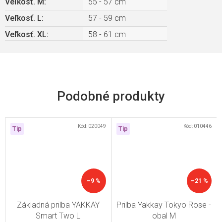
Veľkosť. M
:
55 - 57 cm
Veľkosť. L
:
57 - 59 cm
Veľkosť. XL
:
58 - 61 cm
Kód:
020049
Kód:
010446
Tip
Tip
–9 %
–21 %
Základná prilba YAKKAY
Prilba Yakkay Tokyo Rose -
Smart Two L
obal M