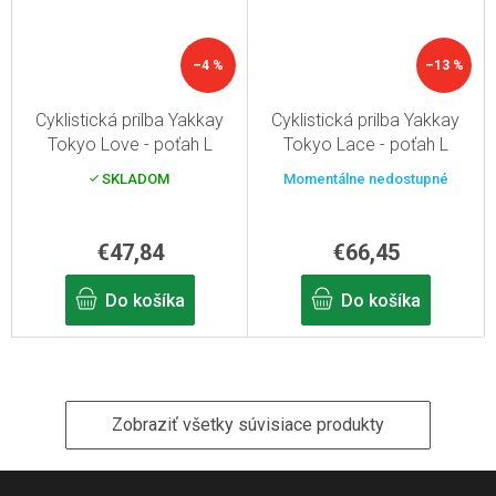
–4 %
–13 %
Cyklistická prilba Yakkay
Cyklistická prilba Yakkay
Tokyo Love - poťah L
Tokyo Lace - poťah L
SKLADOM
Momentálne nedostupné
€47,84
€66,45
Do košíka
Do košíka
Zobraziť všetky súvisiace produkty
Z