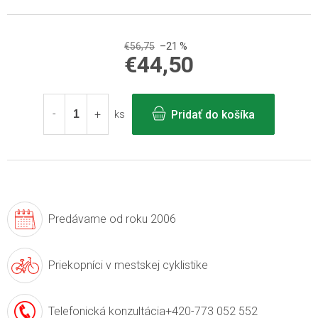
€56,75
–21 %
€44,50
Jednotková
cena:
Pridať do košíka
ks
Predávame
od roku 2006
Priekopníci v
mestskej cyklistike
Telefonická konzultácia
+420-773 052 552