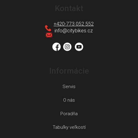
á
Kontakt
p
ä
+420-773 052 552
t
info
@
citybikes.cz
i
e
Informácie
Servis
O nás
Poradňa
Tabuľky veľkostí