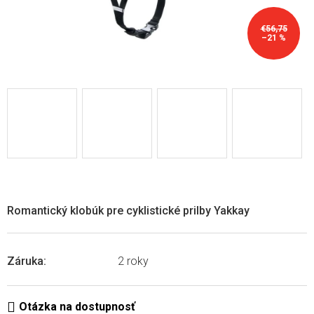
€56,75
–21 %
Romantický klobúk pre cyklistické prilby Yakkay
Záruka
:
2 roky