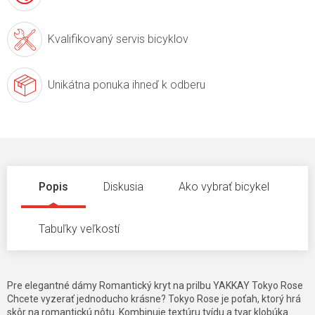
Kvalifikovaný servis
bicyklov
Unikátna ponuka
ihneď k odberu
Popis
Diskusia
Ako vybrať bicykel
Tabuľky veľkostí
Pre elegantné dámy Romantický kryt na prilbu YAKKAY Tokyo Rose
Chcete vyzerať jednoducho krásne? Tokyo Rose je poťah, ktorý hrá
skôr na romantickú nôtu. Kombinuje textúru tvídu a tvar klobúka.