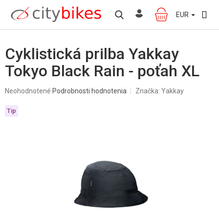
Prejsť
na
EUR
NÁKUPNÝ
obsah
KOŠÍK
Cyklistická prilba Yakkay
Tokyo Black Rain - poťah XL
Priemerné
Neohodnotené
Podrobnosti hodnotenia
Značka:
Yakkay
hodnotenie
produktu
Tip
je
0,0
z
5
hviezdičiek.