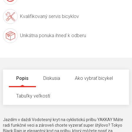
Kvalifikovaný servis
bicyklov
Unikátna ponuka
ihneď k odberu
Popis
Diskusia
Ako vybrať bicykel
Tabuľky veľkostí
Jazdím v daždi Vodotesný kryt na cyklistickú prilbu YAKKAY Máte
radi funkčné veci a zároveň chcete vyzerať super štýlovo? Tokyo
Black Rain je elegantný kryt na prilbu, ktorý môžete nosiť za