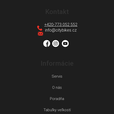
Z
á
Kontakt
p
ä
+420-773 052 552
t
info
@
citybikes.cz
i
e
Informácie
Servis
O nás
Poradňa
Tabuľky veľkostí