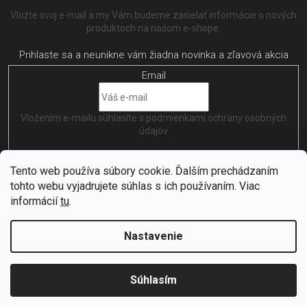
Vložte svoj e-mail a my Vám budeme zasielať informácie o nových
produktoch na našom e-shope.
Email
Vložením e-mailu súhlasíte s
podmienkami ochrany osobných
údajov
PRIHLÁSIŤ SA
Tento web používa súbory cookie. Ďalším prechádzaním
tohto webu vyjadrujete súhlas s ich používaním. Viac
informácií
tu
.
Nastavenie
Vytvořil
Shoptet
| Nakódoval
EshopGuru
Copyright 2026
Citybikes
. Všetky práva vyhradené.
Upraviť
Súhlasím
nastavenie cookies