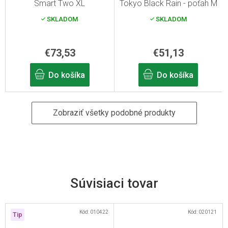
Smart Two XL
Tokyo Black Rain - poťah M
SKLADOM
SKLADOM
€73,53
€51,13
Do košíka
Do košíka
Zobraziť všetky podobné produkty
Súvisiaci tovar
Kód:
010422
Kód:
020121
Tip