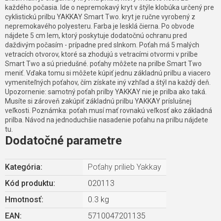
každého počasia. Ide o nepremokavý kryt v štýle klobúka určený pre
cyklistickú prilbu YAKKAY Smart Two. kryt je ručne vyrobený z
nepremokavého polyesteru. Farba je lesklá čierna. Po obvode
nájdete 5 cm lem, ktorý poskytuje dodatočnú ochranu pred
daždivým počasím - prípadne pred slnkom. Poťah má 5 malých
vetracích otvorov, ktoré sa zhodujú s vetracími otvormi v prilbe
Smart Two a sú priedušné. poťahy môžete na prilbe Smart Two
meniť. Vďaka tomu si môžete kúpiť jednu základnú prilbu a viacero
vymeniteľných poťahov, čím získate iný vzhľad a štýl na každý deň.
Upozornenie: samotný poťah prilby YAKKAY nie je prilba ako taká.
Musíte si zároveň zakúpiť základnú prilbu YAKKAY príslušnej
veľkosti. Poznámka: poťah musí mať rovnakú veľkosť ako základná
prilba. Návod na jednoduchšie nasadenie poťahu na prilbu nájdete
tu.
Dodatočné parametre
Kategória
:
Poťahy prilieb Yakkay
Kód produktu:
020113
Hmotnosť
:
0.3 kg
EAN
:
5710047201135