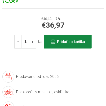
SKLADOM
€40,10
–7 %
€36,97
Jednotková
cena:
Pridať do košíka
ks
Predávame
od roku 2006
Priekopníci v
mestskej cyklistike