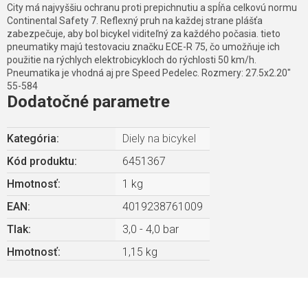
City má najvyššiu ochranu proti prepichnutiu a spĺňa celkovú normu
Continental Safety 7. Reflexný pruh na každej strane plášťa
zabezpečuje, aby bol bicykel viditeľný za každého počasia. tieto
pneumatiky majú testovaciu značku ECE-R 75, čo umožňuje ich
použitie na rýchlych elektrobicykloch do rýchlosti 50 km/h.
Pneumatika je vhodná aj pre Speed Pedelec. Rozmery: 27.5x2.20"
55-584
Dodatočné parametre
Kategória
:
Diely na bicykel
Kód produktu:
6451367
Hmotnosť
:
1 kg
EAN
:
4019238761009
Tlak
:
3,0 - 4,0 bar
Hmotnosť
:
1,15 kg