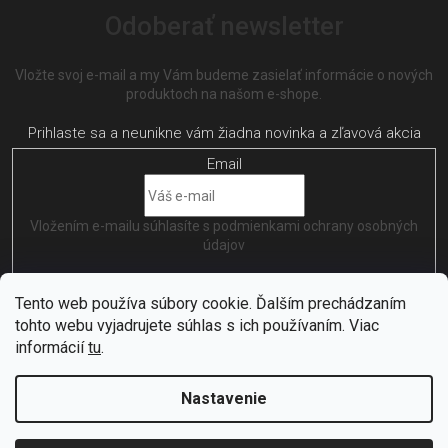
Odoberať newsletter
Vložte svoj e-mail a my Vám budeme zasielať informácie o nových
produktoch na našom e-shope.
Email
Vložením e-mailu súhlasíte s
podmienkami ochrany osobných
údajov
PRIHLÁSIŤ SA
Tento web používa súbory cookie. Ďalším prechádzaním
tohto webu vyjadrujete súhlas s ich používaním. Viac
informácií
tu
.
Nastavenie
Vytvořil
Shoptet
| Nakódoval
EshopGuru