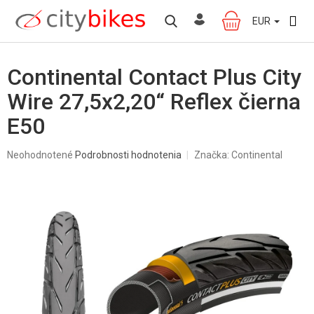
Prejsť
na
EUR
NÁKUPNÝ
obsah
KOŠÍK
Continental Contact Plus City
Wire 27,5x2,20“ Reflex čierna
E50
Priemerné
Neohodnotené
Podrobnosti hodnotenia
Značka:
Continental
hodnotenie
produktu
je
0,0
z
5
hviezdičiek.