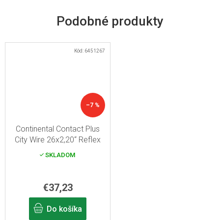
Kód:
6451267
–7 %
Continental Contact Plus
City Wire 26x2,20“ Reflex
Black mestský plášť na
SKLADOM
bicykel
€37,23
Do košíka