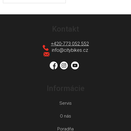
Z
á
Kontakt
p
ä
+420-773 052 552
t
info
@
citybikes.cz
i
e
Informácie
Servis
O nás
Poradňa