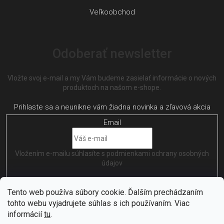
Veľkoobchod
Odoberať newsletter
Vložte svoj e-mail a my Vám budeme zasielať informácie o nových
produktoch na našom e-shope.
Email
Vložením e-mailu súhlasíte s
podmienkami ochrany osobných
údajov
PRIHLÁSIŤ SA
Tento web používa súbory cookie. Ďalším prechádzaním
tohto webu vyjadrujete súhlas s ich používaním. Viac
informácií
tu
.