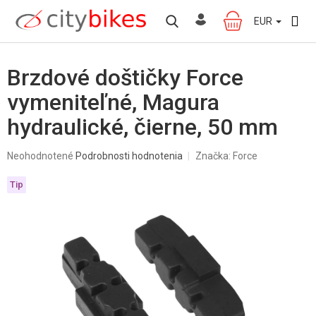
Prejsť
na
EUR
NÁKUPNÝ
obsah
KOŠÍK
Brzdové doštičky Force
vymeniteľné, Magura
hydraulické, čierne, 50 mm
Priemerné
Neohodnotené
Podrobnosti hodnotenia
Značka:
Force
hodnotenie
produktu
Tip
je
0,0
z
5
hviezdičiek.