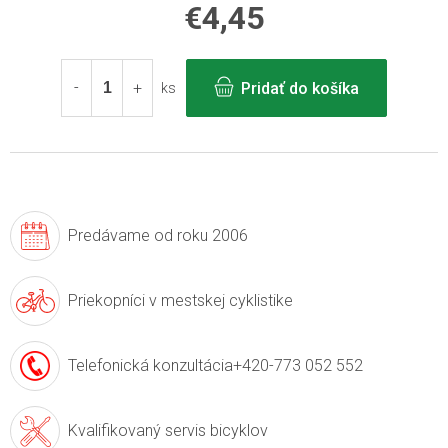
€4,45
Jednotková
cena:
Pridať do košíka
ks
Predávame
od roku 2006
Priekopníci v
mestskej cyklistike
Telefonická konzultácia
+420-773 052 552
Kvalifikovaný servis
bicyklov