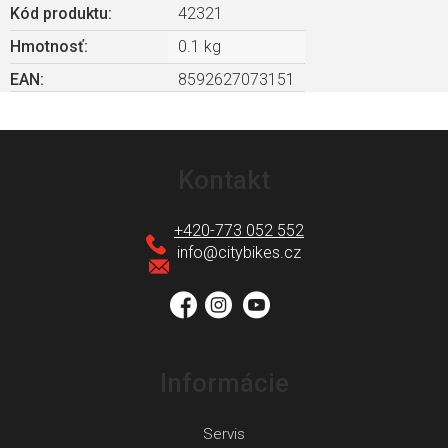
Kód produktu:
42321
Hmotnosť
:
0.1 kg
EAN
:
8592627073151
Z
á
Kontakt
p
ä
+420-773 052 552
t
info
@
citybikes.cz
i
e
Informácie
Servis