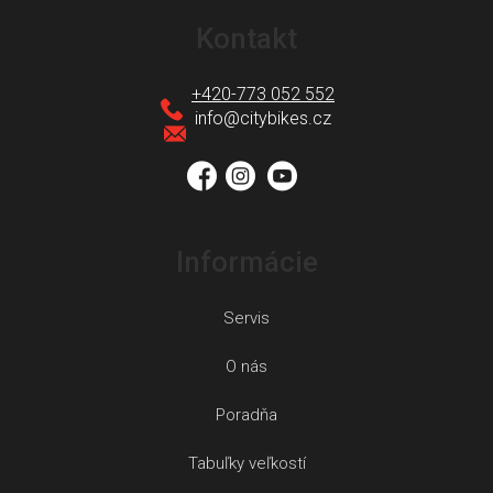
á
Kontakt
p
ä
+420-773 052 552
t
info
@
citybikes.cz
i
e
Informácie
Servis
O nás
Poradňa
Tabuľky veľkostí