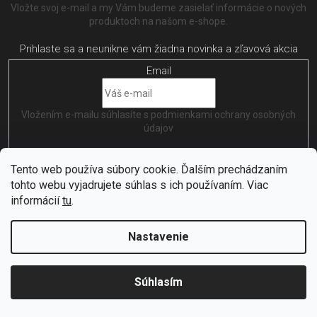
Vložte svoj e-mail a my Vám budeme zasielať informácie o nových
produktoch na našom e-shope.
Email
Vložením e-mailu súhlasíte s
podmienkami ochrany osobných
údajov
PRIHLÁSIŤ SA
Tento web používa súbory cookie. Ďalším prechádzaním
tohto webu vyjadrujete súhlas s ich používaním. Viac
informácií
tu
.
Nastavenie
Vytvořil
Shoptet
| Nakódoval
EshopGuru
Copyright 2026
Citybikes
. Všetky práva vyhradené.
Upraviť
Súhlasím
nastavenie cookies