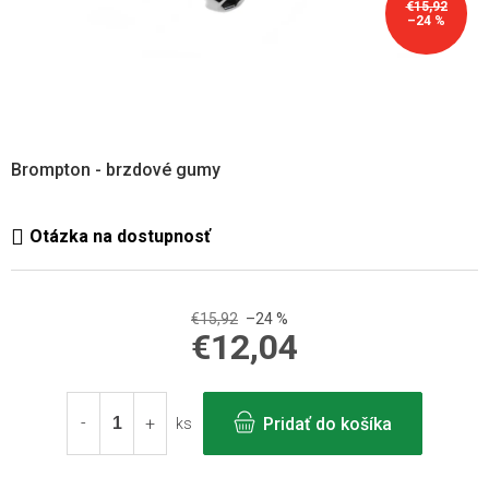
€15,92
–24 %
Brompton - brzdové gumy
€15,92
–24 %
€12,04
Jednotková
cena:
Pridať do košíka
ks