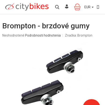
Prejsť
na
EUR
NÁKUPNÝ
obsah
KOŠÍK
Brompton - brzdové gumy
Priemerné
Neohodnotené
Podrobnosti hodnotenia
Značka:
Brompton
hodnotenie
produktu
je
0,0
z
5
hviezdičiek.