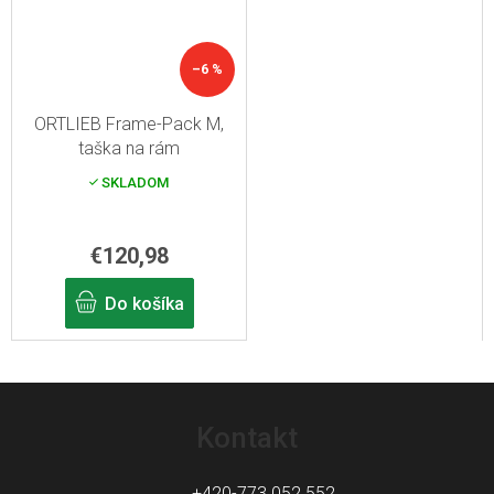
–6 %
ORTLIEB Frame-Pack M,
taška na rám
SKLADOM
€120,98
Do košíka
Z
á
Kontakt
p
ä
+420-773 052 552