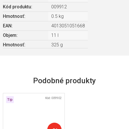
Kód produktu:
009912
Hmotnosť
:
0.5 kg
EAN
:
4013051051668
Objem
:
11 l
Hmotnosť
:
325 g
Kód:
009902
Tip