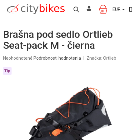
Prejsť
na
EUR
NÁKUPNÝ
obsah
KOŠÍK
Brašna pod sedlo Ortlieb
Seat-pack M - čierna
Priemerné
Neohodnotené
Podrobnosti hodnotenia
Značka:
Ortlieb
hodnotenie
produktu
Tip
je
0,0
z
5
hviezdičiek.