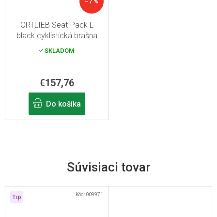
–7 %
ORTLIEB Seat-Pack L
black cyklistická brašna
pod sedlo
SKLADOM
€157,76
Do košíka
Súvisiaci tovar
Kód:
009971
Tip