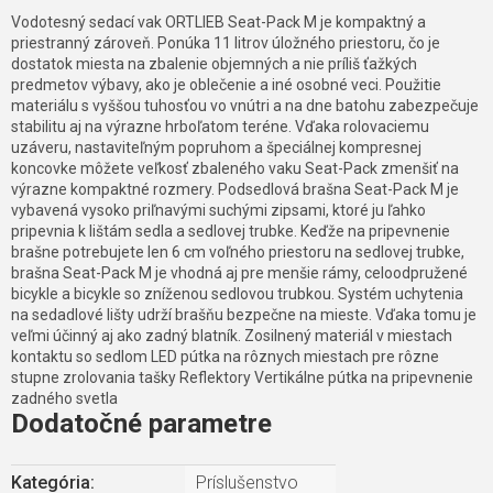
Vodotesný sedací vak ORTLIEB Seat-Pack M je kompaktný a
priestranný zároveň. Ponúka 11 litrov úložného priestoru, čo je
dostatok miesta na zbalenie objemných a nie príliš ťažkých
predmetov výbavy, ako je oblečenie a iné osobné veci. Použitie
materiálu s vyššou tuhosťou vo vnútri a na dne batohu zabezpečuje
stabilitu aj na výrazne hrboľatom teréne. Vďaka rolovaciemu
uzáveru, nastaviteľným popruhom a špeciálnej kompresnej
koncovke môžete veľkosť zbaleného vaku Seat-Pack zmenšiť na
výrazne kompaktné rozmery. Podsedlová brašna Seat-Pack M je
vybavená vysoko priľnavými suchými zipsami, ktoré ju ľahko
pripevnia k lištám sedla a sedlovej trubke. Keďže na pripevnenie
brašne potrebujete len 6 cm voľného priestoru na sedlovej trubke,
brašna Seat-Pack M je vhodná aj pre menšie rámy, celoodpružené
bicykle a bicykle so zníženou sedlovou trubkou. Systém uchytenia
na sedadlové lišty udrží brašňu bezpečne na mieste. Vďaka tomu je
veľmi účinný aj ako zadný blatník. Zosilnený materiál v miestach
kontaktu so sedlom LED pútka na rôznych miestach pre rôzne
stupne zrolovania tašky Reflektory Vertikálne pútka na pripevnenie
zadného svetla
Dodatočné parametre
Kategória
:
Príslušenstvo