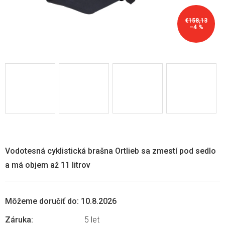
€158,13
–4 %
Vodotesná cyklistická brašna Ortlieb sa zmestí pod sedlo
a má objem až 11 litrov
Môžeme doručiť do:
10.8.2026
Záruka
:
5 let