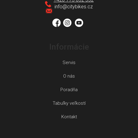
t
info
@
citybikes.cz
i
e
Informácie
Servis
O nás
Poradňa
Tabuľky veľkostí
Kontakt