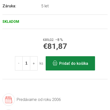
Záruka
:
5 let
SKLADOM
€89,02
–8 %
€81,87
Jednotková
cena:
Pridať do košíka
ks
Predávame
od roku 2006