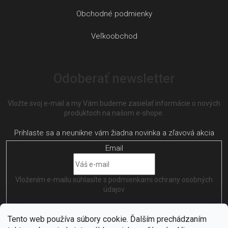
Obchodné podmienky
Veľkoobchod
Odoberať newsletter
Vložte svoj e-mail a my Vám budeme zasielať informácie o nových
produktoch na našom e-shope.
Email
Vložením e-mailu súhlasíte s
podmienkami ochrany osobných
údajov
PRIHLÁSIŤ SA
Tento web používa súbory cookie. Ďalším prechádzaním