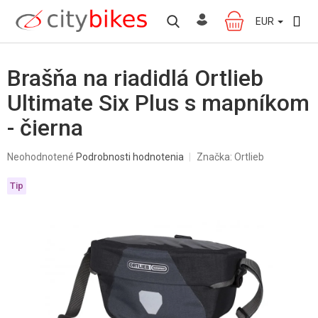
Prejsť
na
EUR
NÁKUPNÝ
obsah
KOŠÍK
Brašňa na riadidlá Ortlieb
Ultimate Six Plus s mapníkom
- čierna
Priemerné
Neohodnotené
Podrobnosti hodnotenia
Značka:
Ortlieb
hodnotenie
produktu
Tip
je
0,0
z
5
hviezdičiek.