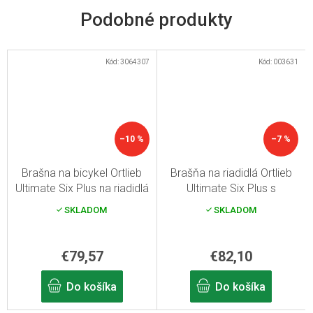
Kód:
3064307
Kód:
003631
–10 %
–7 %
Brašna na bicykel Ortlieb
Brašňa na riadidlá Ortlieb
Ultimate Six Plus na riadidlá
Ultimate Six Plus s
- modrá
mapníkom - zelená
SKLADOM
SKLADOM
€79,57
€82,10
Do košíka
Do košíka