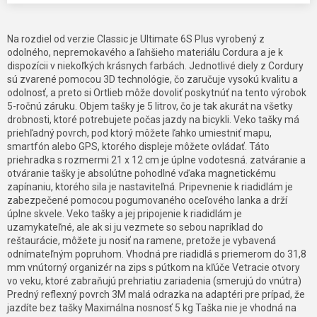
Na rozdiel od verzie Classic je Ultimate 6S Plus vyrobený z
odolného, nepremokavého a ľahšieho materiálu Cordura a je k
dispozícii v niekoľkých krásnych farbách. Jednotlivé diely z Cordury
sú zvarené pomocou 3D technológie, čo zaručuje vysokú kvalitu a
odolnosť, a preto si Ortlieb môže dovoliť poskytnúť na tento výrobok
5-ročnú záruku. Objem tašky je 5 litrov, čo je tak akurát na všetky
drobnosti, ktoré potrebujete počas jazdy na bicykli. Veko tašky má
priehľadný povrch, pod ktorý môžete ľahko umiestniť mapu,
smartfón alebo GPS, ktorého displeje môžete ovládať. Táto
priehradka s rozmermi 21 x 12 cm je úplne vodotesná. zatváranie a
otváranie tašky je absolútne pohodlné vďaka magnetickému
zapínaniu, ktorého sila je nastaviteľná. Pripevnenie k riadidlám je
zabezpečené pomocou pogumovaného oceľového lanka a drží
úplne skvele. Veko tašky a jej pripojenie k riadidlám je
uzamykateľné, ale ak si ju vezmete so sebou napríklad do
reštaurácie, môžete ju nosiť na ramene, pretože je vybavená
odnímateľným popruhom. Vhodná pre riadidlá s priemerom do 31,8
mm vnútorný organizér na zips s pútkom na kľúče Vetracie otvory
vo veku, ktoré zabraňujú prehriatiu zariadenia (smerujú do vnútra)
Predný reflexný povrch 3M malá odrazka na adaptéri pre prípad, že
jazdíte bez tašky Maximálna nosnosť 5 kg Taška nie je vhodná na