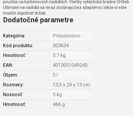
použitie na karbónových riadidlách. Všetky cyklistické brašne Ortlieb
Ultimate na riadidlá sa teraz dodávajú bez adaptérov, takže si ešte
musíte objednať držiak.
Dodatočné parametre
Kategória
:
Príslušenstvo
Kód produktu:
003634
Hmotnosť
:
0.7 kg
EAN
:
4013051049245
Objem
:
5 l
Rozmery
:
13,5 x 24 x 13 cm
Nosnosť
:
5 kg
Hmotnosť
:
466 g