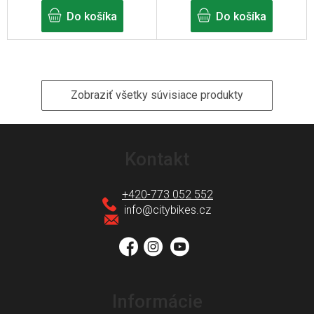
Do košíka
Do košíka
Zobraziť všetky súvisiace produkty
Z
á
Kontakt
p
ä
+420-773 052 552
t
info
@
citybikes.cz
i
e
Informácie