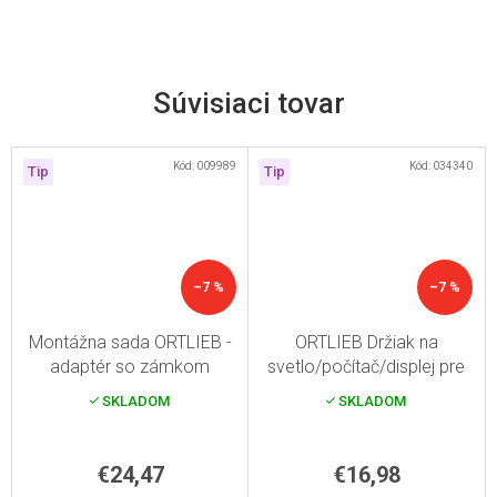
Súvisiaci tovar
Kód:
009989
Kód:
034340
Tip
Tip
–7 %
–7 %
Montážna sada ORTLIEB -
ORTLIEB Držiak na
adaptér so zámkom
svetlo/počítač/displej pre
Ultimate 6
SKLADOM
SKLADOM
€24,47
€16,98