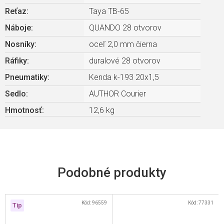
Reťaz
:
Taya TB-65
Náboje
:
QUANDO 28 otvorov
Nosníky
:
oceľ 2,0 mm čierna
Ráfiky
:
duralové 28 otvorov
Pneumatiky
:
Kenda k-193 20x1,5
Sedlo
:
AUTHOR Courier
Hmotnosť
:
12,6 kg
Kód:
96559
Kód:
77331
Tip