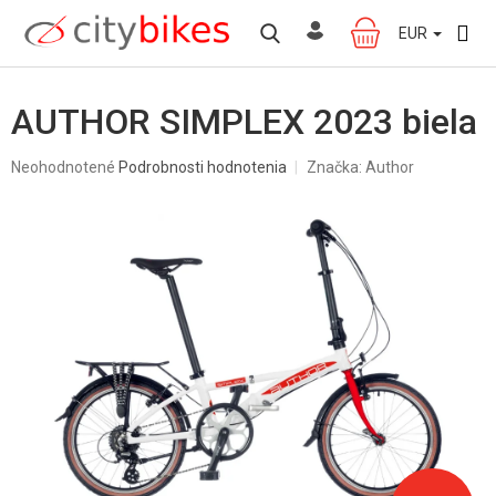
Prejsť
na
EUR
NÁKUPNÝ
obsah
KOŠÍK
AUTHOR SIMPLEX 2023 biela
Priemerné
Neohodnotené
Podrobnosti hodnotenia
Značka:
Author
hodnotenie
produktu
je
0,0
z
5
hviezdičiek.