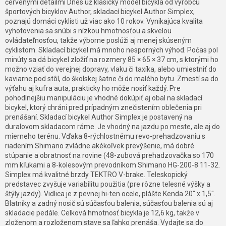
červenými detailmi Dnes už klasický model bicykla od výrobcu
športových bicyklov Author, skladací bicykel Author Simplex,
poznajú domáci cyklisti už viac ako 10 rokov. Vynikajúca kvalita
vyhotovenia sa snúbi s nízkou hmotnosťou a skvelou
ovládateľnosťou, takže výborne poslúži aj menej skúseným
cyklistom. Skladací bicykel má mnoho nesporných výhod. Počas pol
minúty sa dá bicykel zložiť na rozmery 85 × 65 × 37 cm, s ktorými ho
možno vziať do verejnej dopravy, vlaku či taxíka, alebo umiestniť do
kaviarne pod stôl, do školskej šatne či do malého bytu. Zmestí sa do
výťahu aj kufra auta, prakticky ho môže nosiť každý. Pre
pohodlnejšiu manipuláciu je vhodné dokúpiť aj obal na skladací
bicykel, ktorý chráni pred prípadným znečistením oblečenia pri
prenášaní. Skladací bicykel Author Simplex je postavený na
duralovom skladacom ráme. Je vhodný na jazdu po meste, ale aj do
mierneho terénu. Vďaka 8-rýchlostnému revo-prehadzovaniu s
riadením Shimano zvládne akékoľvek prevýšenie, má dobré
stúpanie a obratnosť na rovine (48-zubová prehadzovačka so 170
mm kľukami a 8-kolesovým prevodníkom Shimano HG-200-8 11-32.
Simplex má kvalitné brzdy TEKTRO V-brake. Teleskopický
predstavec zvyšuje variabilitu použitia (pre rôzne telesné výšky a
štýly jazdy). Vidlica je z pevnej hi-ten ocele, plášte Kenda 20" x 1,5".
Blatníky a zadný nosič sú súčasťou balenia, súčasťou balenia sú aj
skladacie pedále. Celková hmotnosť bicykla je 12,6 kg, takže v
zloženom a rozloženom stave sa ľahko prenáša. Vydajte sa do