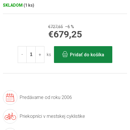
SKLADOM
(1 ks)
€727,65
–6 %
€679,25
Jednotková
cena:
Pridať do košíka
ks
Predávame
od roku 2006
Priekopníci v
mestskej cyklistike