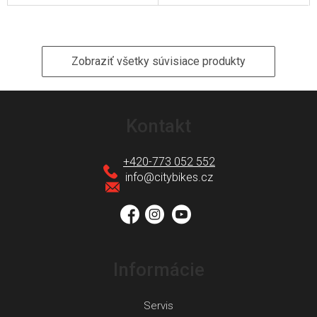
Zobraziť všetky súvisiace produkty
Z
á
Kontakt
p
ä
+420-773 052 552
t
info
@
citybikes.cz
i
e
Informácie
Servis