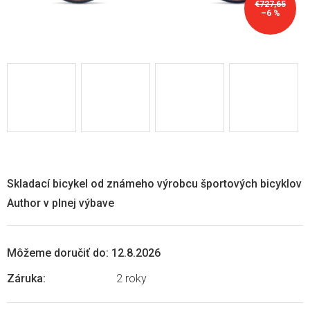
€727,65
–6 %
Skladací bicykel od známeho výrobcu športových bicyklov
Author v plnej výbave
Môžeme doručiť do:
12.8.2026
Záruka
:
2 roky