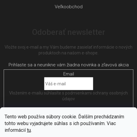
Veľkoobchod
Odoberať newsletter
Vložte svoj e-mail a my Vám budeme zasielať informácie o nových
produktoch na našom e-shope.
Email
Vložením e-mailu súhlasíte s
podmienkami ochrany osobných
údajov
PRIHLÁSIŤ SA
Tento web používa súbory cookie. Ďalším prechádzaním
tohto webu vyjadrujete súhlas s ich používaním. Viac
informácií
tu
.