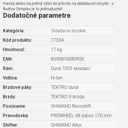
mesta alebo na pekný výlet do prírody na skladacom bicykli - s
Author Simplex je to jednoduché!
Dodatočné parametre
Kategória
:
Skladacie bicykle
Kód produktu:
77324
Hmotnosť
:
17 kg
EAN
:
8590816083936
Rám
:
Dural 7005 skladací
Vidlica
:
Hi-ten
Brzdové páky
:
TEKTRO dural
Brzdy
:
TEKTRO V-brzda
Posúvanie
:
SHIMANO Revoshift
Prevodovka
:
PROWHEEL 48 zubov 170 mm
Shifter
:
SHIMANO Altus