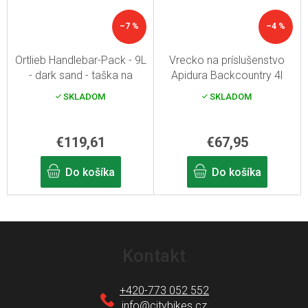
–7 %
–4 %
Ortlieb Handlebar-Pack - 9L
Vrecko na príslušenstvo
- dark sand - taška na
Apidura Backcountry 4l
riadidlá
SKLADOM
SKLADOM
€119,61
€67,95
Do košíka
Do košíka
Z
á
Kontakt
p
ä
+420-773 052 552
t
info
@
citybikes.cz