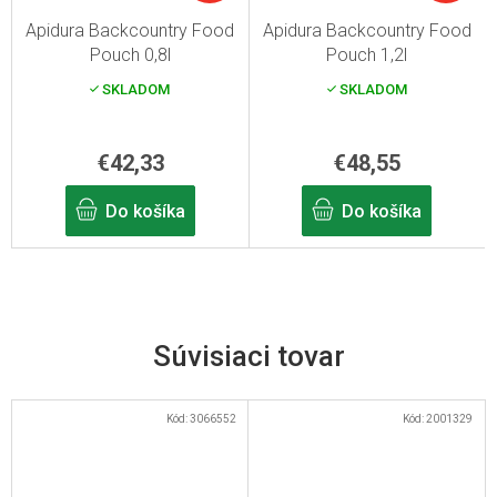
Apidura Backcountry Food
Apidura Backcountry Food
Pouch 0,8l
Pouch 1,2l
SKLADOM
SKLADOM
€42,33
€48,55
Do košíka
Do košíka
Súvisiaci tovar
Kód:
3066552
Kód:
2001329