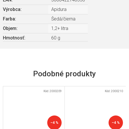
Výrobca
:
Apidura
Farba
:
Šedá/čierna
Objem
:
1,2+ litra
Hmotnosť
:
60 g
Kód:
2000209
Kód:
2000210
–4 %
–4 %