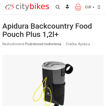
Prejsť
na
EUR
NÁKUPNÝ
obsah
KOŠÍK
Apidura Backcountry Food
Pouch Plus 1,2l+
Priemerné
Neohodnotené
Podrobnosti hodnotenia
Značka:
Apidura
hodnotenie
produktu
je
0,0
z
5
hviezdičiek.