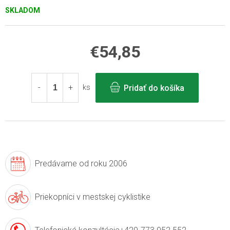
SKLADOM
€54,85
Jednotková
cena:
Pridať do košíka
ks
Predávame
od roku 2006
Priekopníci v
mestskej cyklistike