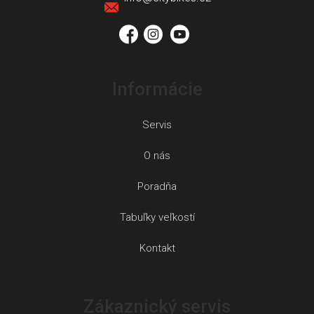
i
e
Informácie
Servis
O nás
Poradňa
Tabuľky veľkostí
Kontakt
Zákaznický servis