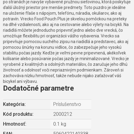
po stranách je navyše vybavené pružnou sieťovinou, ktorá poskytuje
ďalší úložný priestor pre menšie predmety. Toto puzdro je ideálne
na uloženie fľaše s nápojom, telefónu, náradia, okuliarov, ako aj
potravín. Vrecko Food Pouch Plus je skvelou pomôckou na preteky
na dlhé vzdialenosti, ako aj na cestovanie alebo výlety na bicykli. Na
riadidlá môžete jednoducho pripevniť jedno alebo dve vrecká, čo
umožňuje flexibilitu pri organizácii vášho vybavenia. Vrecko sa
pripevňuje pomocou suchého zipsu na riadidlá a predstavec, ako aj
pomocou šnúrky na korunu vidlice, čo zabezpečuje jeho vysokú
stabilitu počas jazdy. Keďže je veľmi pevne pripevnená, akékoľvek
kolísanie alebo posúvanie počas jazdy je minimalizované. Vrecko je
vyrobené z kvalitných a odolných materiálov, čo zaručuje jeho dlhú
životnosť a odolnosť voči nepriaznivým podmienkam. Zároveň si
zachováva nízku hmotnosť, takže nebude nijako zaťažovať váš
bicykel ani výbavu.
Dodatočné parametre
Kategória
:
Príslušenstvo
Kód produktu:
2000212
Hmotnosť
:
0.1 kg
EAN
:
5060422140338