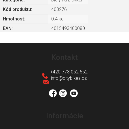
Kód produktu:
400276
Hmotnosť
:
0.4 kg
EAN
:
4015493400080
Z
á
Kontakt
p
ä
+420-773 052 552
t
info
@
citybikes.cz
i
e
Informácie