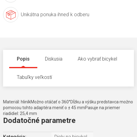
Unikátna ponuka
ihneď k odberu
Popis
Diskusia
Ako vybrať bicykel
Tabuľky veľkostí
Materiál: hliníkMožno otáčať o 360°Dĺžku a výšku predstavca možno
pomocou tohto adaptéra meniť o ± 45 mmPasuje na priemer
riadidiel: 25,4 mm
Dodatočné parametre
Kategória
:
Diely na bicykel