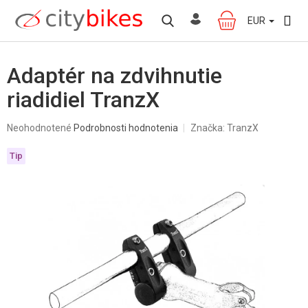
Prejsť
na
EUR
NÁKUPNÝ
obsah
KOŠÍK
Adaptér na zdvihnutie
riadidiel TranzX
Priemerné
Neohodnotené
Podrobnosti hodnotenia
Značka:
TranzX
hodnotenie
produktu
Tip
je
0,0
z
5
hviezdičiek.