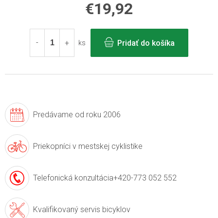
€19,92
Jednotková
cena:
Pridať do košíka
ks
Predávame
od roku 2006
Priekopníci v
mestskej cyklistike
Telefonická konzultácia
+420-773 052 552
Kvalifikovaný servis
bicyklov