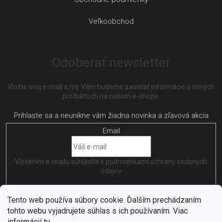
Veľkoobchod
Odoberať newsletter
Vložte svoj e-mail a my Vám budeme zasielať informácie o nových
produktoch na našom e-shope.
Email
Vložením e-mailu súhlasíte s
podmienkami ochrany osobných
údajov
PRIHLÁSIŤ SA
Tento web používa súbory cookie. Ďalším prechádzaním
tohto webu vyjadrujete súhlas s ich používaním. Viac
informácií
tu
.