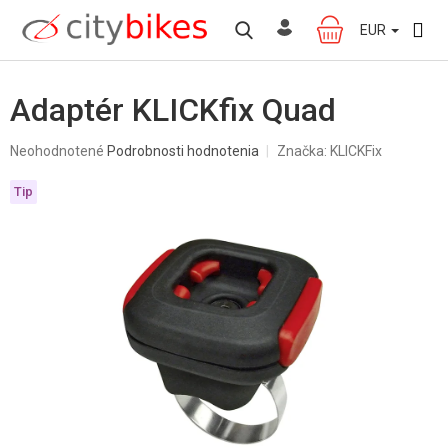
Prejsť
na
EUR
NÁKUPNÝ
obsah
KOŠÍK
Adaptér KLICKfix Quad
Priemerné
Neohodnotené
Podrobnosti hodnotenia
Značka:
KLICKFix
hodnotenie
produktu
Tip
je
0,0
z
5
hviezdičiek.