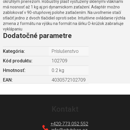
okrúhlym prierezom. Robustný plast vystužený sklenými vláknami
má nosnosť až 1 kg aj pri dynamickom zaťažení. Adaptér možno
zablokovať v 90-stupňovej polohe zatlačením. Na uvoľnenie stačí
stlačiť jedno z dvoch tlačidiel oproti sebe. Intuitívne ovládanie rýchla
zmena z formátu na výšku na formát na šírku O-krúžok zabraňuje
vyklápaniu
Dodatočné parametre
Kategória
:
Príslušenstvo
Kód produktu:
102709
Hmotnosť
:
0.2 kg
EAN
:
4030572102709
Z
á
Kontakt
p
ä
+420-773 052 552