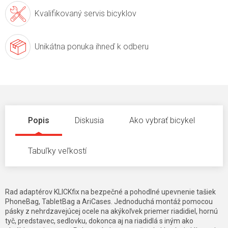
Kvalifikovaný servis
bicyklov
Unikátna ponuka
ihneď k odberu
Popis
Diskusia
Ako vybrať bicykel
Tabuľky veľkostí
Rad adaptérov KLICKfix na bezpečné a pohodlné upevnenie tašiek
PhoneBag, TabletBag a AriCases. Jednoduchá montáž pomocou
pásky z nehrdzavejúcej ocele na akýkoľvek priemer riadidiel, hornú
tyč, predstavec, sedlovku, dokonca aj na riadidlá s iným ako