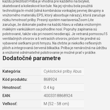
každú príležitosť Prilba je vhodná pre každého na bicykel,
skateboard a kolieskové korčule. Na jej výrobu bola použitá
technológia In-mold (silná kombinácia vonkajšej pevnej škrupiny a
vnútorného materiálu EPS, ktorý absorbuje nárazy), ktorá zaručuje
nízku hmotnosť prilby. Presný systém nastaveniaZoom Lite
zaručuje, že dokonale padne na každú hlavu a vďaka vnútorným
mäkkým vankúšikom sa pohodlne nosí. Popruhy zapínania sú
polstrované, takže vás pri nosení neodierajú. Je vetraná pomocou15
ventilačných otvorov a 6 vetracích otvorov, pričom tie predné sú
vybavené sieťkami proti hmyzu. Na chrbte je niekoľko reflexných
plôch a integrovaná červená blikačka. Prilba je nenáročná na údržbu
a vnútorné odnímateľné polstrovanie je možné prať v práčke.
Dodatočné parametre
Kategória
:
Cyklistické prilby Abus
Kód produktu:
868924
Hmotnosť
:
0.4 kg
EAN
:
4003318868924
Veľkosť
:
M (52 - 58 cm)