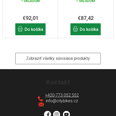
SKLADOM
SKLADOM
€92,01
€87,42
Do košíka
Do košíka
Zobraziť všetky súvisiace produkty
Z
á
Kontakt
p
ä
+420-773 052 552
t
info
@
citybikes.cz
i
e