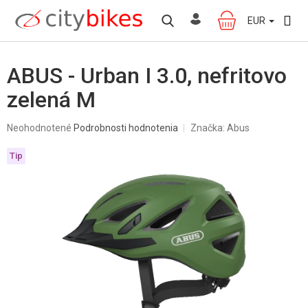
Prejsť
na
EUR
NÁKUPNÝ
obsah
KOŠÍK
ABUS - Urban I 3.0, nefritovo
zelená M
Priemerné
Neohodnotené
Podrobnosti hodnotenia
Značka:
Abus
hodnotenie
produktu
Tip
je
0,0
z
5
hviezdičiek.