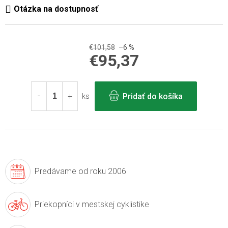
€101,58
–6 %
€95,37
Jednotková
cena:
Pridať do košíka
ks
Predávame
od roku 2006
Priekopníci v
mestskej cyklistike