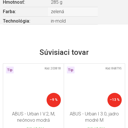
Hmotnosť
:
285 g
Farba
:
zelená
Technológia
:
in-mold
Súvisiaci tovar
Kód:
203818
Kód:
868795
Tip
Tip
–9 %
–13 %
ABUS - Urban I V.2, M,
ABUS - Urban I 3.0, jadro
neónovo modrá
modré M